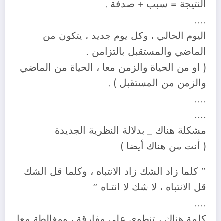
النتيجة = سبب + صدفة .
….
اليوم الحالي ، وكل يوم جديد ، يتكون من
الماضي والمستقبل بالتزامن .
( او من الحياة والزمن معا ، الحياة من الماضي
والزمن من المستقبل ) .
….
….
مشكلة هناك _ بدلالة النظرية الجديدة
( أنت من هناك أيضا )
” كلما زاد الشك زاد الانتباه ، وكلما قل الشك
قل الانتباه ، لا شك لا انتباه “
….
كلمة هناك ، تنطوي على مفارقة ، ومغالطة معا