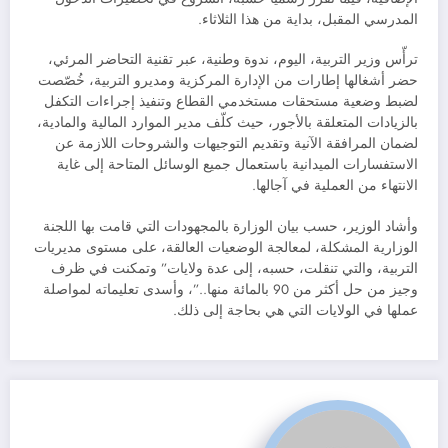
المدرسي المقبل، بداية من هذا الثلاثاء.
ترأّس وزير التربية، اليوم، ندوة وطنية، عبر تقنية التحاضر المرئي،
حضر أشغالها إطارات من الإدارة المركزية ومديرو التربية، خُصّصت
لضبط وضعية مستحقات مستخدمي القطاع وتنفيذ إجراءات التكفل
بالزيادات المتعلقة بالأجور، حيث كلّف مدير الموارد المالية والمادية،
لضمان المرافقة الآنية وتقديم التوجيهات والشروحات اللازمة عن
الاستفسارات الميدانية باستعمال جميع الوسائل المتاحة إلى غاية
الانتهاء من العملية في آجالها.
وأشاد الوزير، حسب بيان الوزارة بالمجهودات التي قامت بها اللجنة
الوزارية المشكلة، لمعالجة الوضعيات العالقة، على مستوى مديريات
التربية، والتي تنقلت، حسبه، إلى عدة ولايات” وتمكنت في ظرف
وجيز من حل أكثر من 90 بالمائة منها..”، وأسدى تعليماته لمواصلة
عملها في الولايات التي هي بحاجة إلى ذلك.