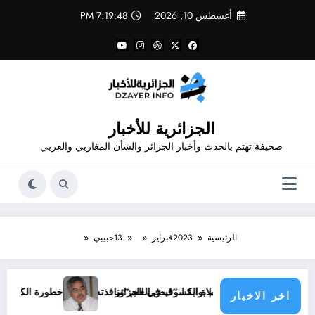
لتجاوز
أغسطس 10, 2026
7:19:48 PM
لى
لمحتوى
الجزائرية للأخبار
صحيفة تهتم بالحدث وأخبار الجزائر والشأن المغاربي والعربي
الرئيسية
2023
فبراير
13
حبيبي
صلاة الكسوف في الجزائر
دفاع عنهم بوابة لـ”قبض العلم”ونافذته !!
خطورة الكسوف الشمسي و تاثيره على العيون ..م
اخر الاخبار