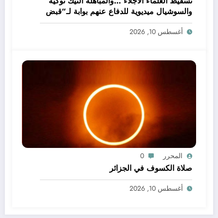
تسقيط العلماء الأجلاء …والمباهلة التيك توكية
والسوشيال ميديوية للدفاع عنهم بوابة لـ”قبض
العلم”ونافذته !!
أغسطس 10, 2026
المحرر
0
صلاة الكسوف في الجزائر
أغسطس 10, 2026