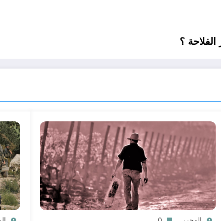
المحرر
0
ال