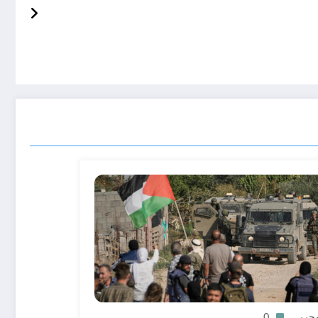
محرر
0