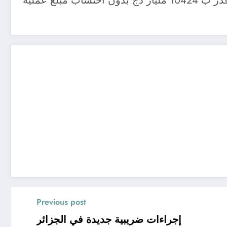
و أضاف أن التمويلات الممنوحة للاقتصاد من طرف البنوك العمومية في سنة 2021 سجلت مبلغا تراكميا قدر ب 10424 مليار دج بدون احتساب مبلغ عملية
Previous post
إجراءات ضريبية جديدة في الجزائر