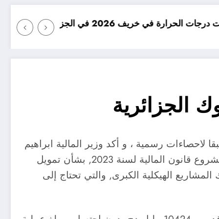
ائر
امطار بكميات كبيرة جدا متوق
 الجزائرية أكثر من 10 آلاف مليار دينار كقروض لشركات عمومية و خاصة في عام 2021 ، طبقا لاحصاءات رسمية ، و أكد وزير المالية ابراهيم
جمال كسالي، في جلسة علنية بالمجلس الشعبي الوطني, خصصت للرد على تساؤلات النواب بخصوص مشروع قانون المالية لسنة 2023, بشأن تمويل
المشاريع الهيكلية الكبرى, والتي تحتاج إلى