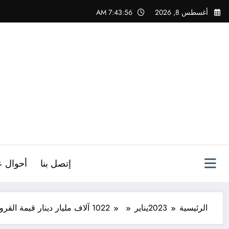
لتجاوز
أغسطس 8, 2026
7:43:57 AM
لى
لمحتوى
ص
إتصل بنا
أحوال ع
الرئيسية
2023
يناير
22
10 آلاف مليار دينار قيمة القروض التي منحتها البنوك الجزائرية