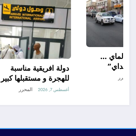
“منريد الخبز والماي …
بس سالم ابو عداي”
دولة افر
للهجرة و
المحرر
أغسطس 7, 2026
أغسطس 7, 2026