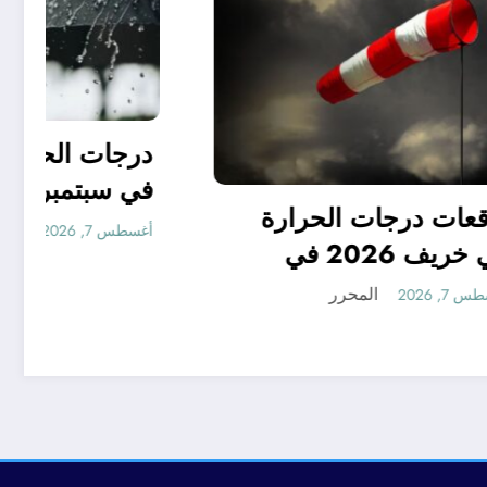
 جدا
في
توقعات درجات الحرارة
ر ..
في خريف 2026 في
توقعات مناخ خريف 2026
الجزائر
المحرر
أغسطس 7, 2026