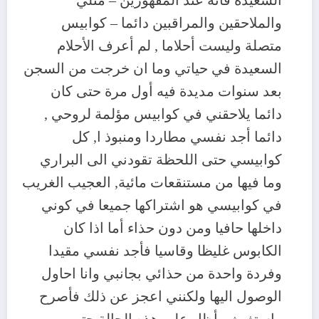
السعيدة فانه عند المقهورين – مثلي
والملاحقين والمراقبين دائما – كوابيس
متصلة وليست أحلاما , لم أعرف الأحلام
السعيدة في حياتي وما ان خرجت من السجن
بعد سنوات مديدة فيه أول مرة حتى كان
دائما يلاحقني في كوابيس مؤلمة لروحي ,
دائما أجد نفسي مطاردا ومنبوذ ا, كل
كوابيسي حتى اللحظة تقودني الى البراري
وما فيها من مستنقعات مائية, العجيب الغريب
في كوابيسي هو اشتراكها جميعا في كوني
داخلها حافيا ومن دون حذاء أما اذا كان
الكابوس غليظا وقاسيا فأجد نفسي مقيدا
وفردة واحدة من حذائي بجانبي وانا احاول
الوصول اليها ولكنني اعجز عن ذلك فأصرح