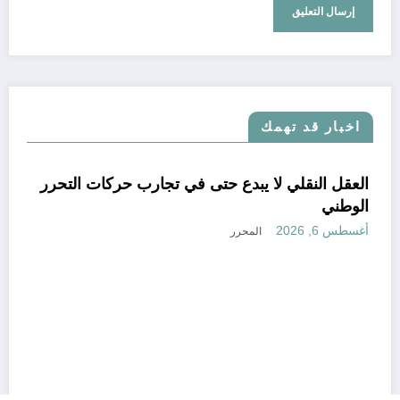
اخبار قد تهمك
حدث
مجتمع
تعاليق حرة
العقل ال
الوطني
أغسطس 6, 2026