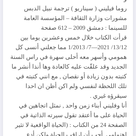
روما فيليني ( سيناريو ) ترجمة نبيل الدبس
مشورات وزارة الثقافة – المؤسسة العامة
للسينما : دمشق 2009 – 612 صفحة
قرأت الكتاب خلال خمس وعشرين يوما بين
13/12/ 2021—7/ 1/2013 مما جعلني أنسى كل
همومي وأسهر معه أحلى سهرة في راس السنة
الجديد وقد علقّت عليه كالعادة وها أنذا أنشر ما
كتبته بدون زيادة أو نقصان , مع انني كتبته في
تلك اللحظة لنفسي ولم اكن أظن ان احدا
سيقرؤه غيري .
أنا وفليني أبناء زمن واحد , نمثل اتجاهين في
الحياة على ما أعتقد تقول سيرته الذاتية في
الصفحة 24 من الكتاب : (الحياة الواقعية لا تثير
اهتمامي. أحب أن اراقب الحياة ولكن أدع