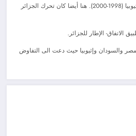
و بفضل وساطة الجزائر أيضا, عرف صراع آخر نهاية سعيدة. و يتعلق الأمر بالنزاع الحدودي بين إريتريا وإثيوبيا (1998-2000). هنا أيضا كان تحرك الجزائر
مصر والسودان وإثيوبيا حيث دعت الى التفاوض