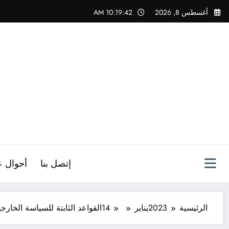
لتجاوز
أغسطس 8, 2026
10:19:43 AM
لى
لمحتوى
ص
إتصل بنا
أحوال ع
الرئيسية
2023
يناير
14
القواعد الثابتة للسياسة الخارجي