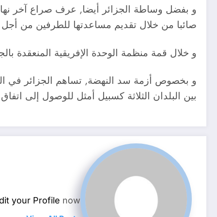
صائبا من خلال تقديم مساعدتها للطرفين من أجل ت
و خلال قمة منظمة الوحدة الإفريقية المنعقدة بالجزائر في يوليو 1999, وافقا طرفا النزاع على شروط تط
و بخصوص أزمة سد النهضة, تساهم الجزائر في الجه
بين البلدان الثلاثة كسبيل أمثل للوصول إلى ات
dit your Profile
now.