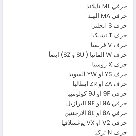
حرفي ML تايلاند
حرفي MA الهند
حرف S انجلترا
حرف T تشيكيا
حرف V فرنسا
حرف W المانيا ( SU و SZ) ايضاً
حرف X روسيا
حرف YS او YW السويد
حرف ZA او ZR ايطاليا
حرفي 9F او 9J كولومبيا
حرفي 9A او 9E اابرازيل
حرفي 8A او 8E الارجنتين
حرفي V2 او VX يوغسلافيا
حرف N تركيا