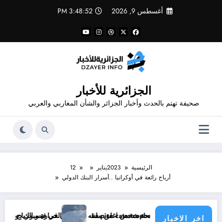
لتجاوز
أغسطس 9, 2026
3:48:53 PM
لى
لمحتوى
الجزائرية للأخبار
صحيفة تهتم بالحدث وأخبار الجزائر والشأن المغاربي والعربي
الرئيسية
2023
يناير
12
أرباح رائعة في أوكرانيا ..أسرار البنك الدولي
La pire catastrop
الحرارة و الرياح و الأمطار و الوضعية الجوية وحالة البحر في الولايات الجزائرية اليوم
اخر الاخبار