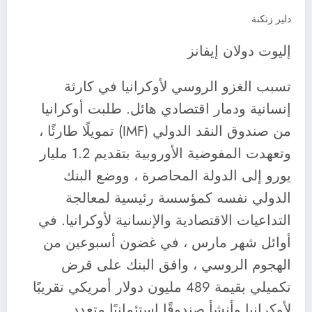
دلير زنكنة
إليوت دولان إيفانز
تسبب الغزو الروسي لأوكرانيا في كارثة
إنسانية ودمار اقتصادي هائل. طلبت أوكرانيا
من صندوق النقد الدولي (IMF) تمويلًا طارئًا ،
وتعهدت المفوضية الأوروبية بتقديم 1.2 مليار
يورو إلى الدولة المحاصرة ، ووضع البنك
الدولي نفسه كمؤسسة رئيسية لمعالجة
التداعيات الاقتصادية والإنسانية لأوكرانيا. في
أوائل شهر مارس ، في غضون أسبوعين من
الهجوم الروسي ، وافق البنك على قرض
تكميلي بقيمة 489 مليون دولار أمريكي تقريبًا
لأوكرانيا وأنشأ صندوقًا استئمانيًا متعدد