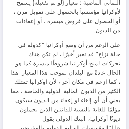
الثماني الماضية ؛ معيار {لو تم تفعيله} يسمح
لأوكرانيا مؤسسياً بالحصول على تمويل مرن ،
أو الحصول على قروض ميسرة ، أو إعفاءات
من الديون.
على الرغم من أن وضع أوكرانيا “كدولة في
حالة نزاع” قد تغير أخيرًا ، لم تكن هناك
تحركات لمنح أوكرانيا شروطًا ميسرة كما هو
الحال عادةً مع البلدان بموجب هذا المعيار. هذا
، كما أزعم في مكان آخر ، لأن أوكرانيا تمتلك
الكثير من الديون المالية الدولية والخاصة ، مما
يعني أن أي إلغاء او إعفاء من الديون سيكون
مؤلمًا للغاية بالنسبة للدائنين الذين يحملون
ديونًا أوكرانية. البنك الدولى يقول
علنا”المؤسسات المالية الدولية والمقرضين