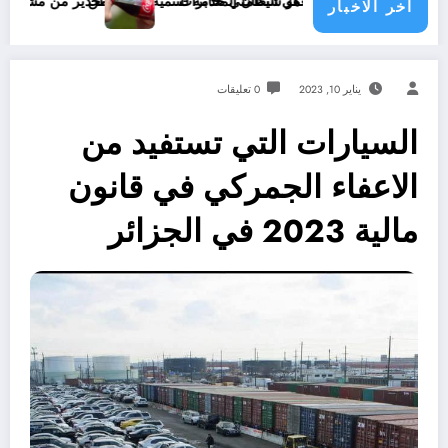
من هو شيطان المخابرات
تنسيق و العمل التكاملي خدمة للتنمية و المواطن
تحذير من مشروبات غازية .. اسر
اخر الاخبار
يناير 10, 2023
0 تعليقات
السيارات التي تستفيد من
الاعفاء الجمركي في قانون
مالية 2023 في الجزائر