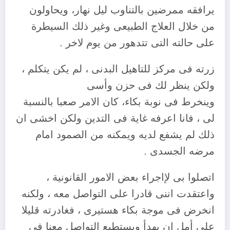
يرافقه ممرضين بالتناوب ليل نهار، ويحاولون
من خلال العلاج الطبيعى وغير ذلك السيطرة
على حالته التى تتدهور من يوم لاخر .
زرته فى مركز للتاهيل البدنى ، لم يكن يتكلم ،
ولكن ينظر لك فى حزن وأسى
وينخرط فى نوبة بكاء، كان الامر صعبا بالنسبة
لى ، فانا اعرفه غاية فى التدين ولكن اخشى ان
ذلك لم يشفع لديه ويمكنه من الصمود امام
مرضه الجسدى .
اتصلوا بى لإاجراء بعض الامور القانونية ،
واعتقدت اننى قادرا على التواصل معه ، ولكنه
انخرض فى موجة بكاء هستيرى ، فغادرته قليلا
على أمل ان يهدأ ويستطيع التواصل معنا فى