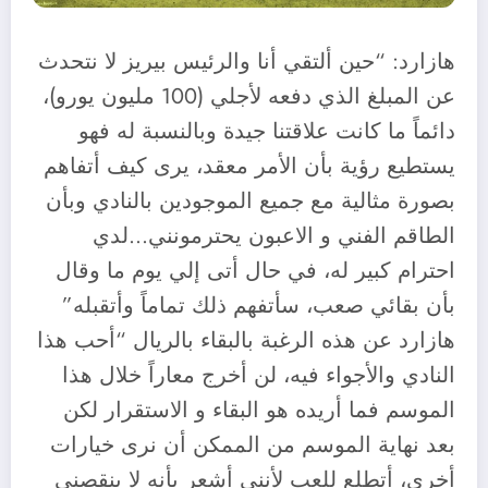
هازارد: “حين ألتقي أنا والرئيس بيريز لا نتحدث
عن المبلغ الذي دفعه لأجلي (100 مليون يورو)،
دائماً ما كانت علاقتنا جيدة وبالنسبة له فهو
يستطيع رؤية بأن الأمر معقد، يرى كيف أتفاهم
بصورة مثالية مع جميع الموجودين بالنادي وبأن
الطاقم الفني و الاعبون يحترمونني…لدي
احترام كبير له، في حال أتى إلي يوم ما وقال
بأن بقائي صعب، سأتفهم ذلك تماماً وأتقبله”
هازارد عن هذه الرغبة بالبقاء بالريال “أحب هذا
النادي والأجواء فيه، لن أخرج معاراً خلال هذا
الموسم فما أريده هو البقاء و الاستقرار لكن
بعد نهاية الموسم من الممكن أن نرى خيارات
أخرى، أتطلع للعب لأنني أشعر بأنه لا ينقصني