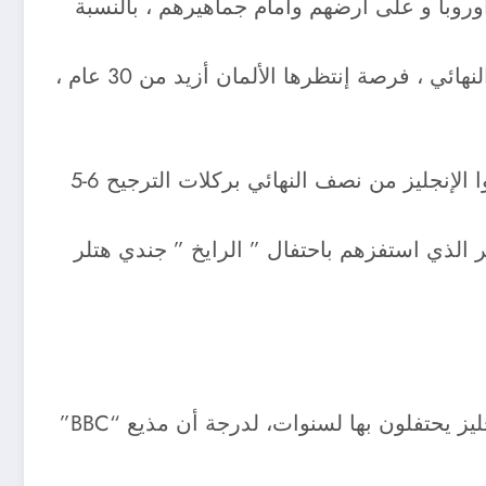
وروبا و على أرضهم وأمام جماهيرهم ، بالنسبة
أما بالنسبة للألمان ( إنها اللحظة ) الفوز على الغريم الأزلي في عقر الديار وإفساد الحفلة والثأر من ذلك النهائي ، فرصة إنتظرها الألمان أزيد من 30 عام ،
لكن الدالي ميرر البريطانية ترد ( لا تبتلع طعما قدمه لك العدو ) ورغم ذلك ، الألمان أفسدوا الحفلة وأقصوا الإنجليز من نصف النهائي بركلات الترجيح 6-5
 الذي استفزهم باحتفال ” الرايخ ” جندي هتلر
2001 الموعد في ميونيخ ضمن التصفيات المؤهلة الى مونديال ،2002 يومها انهزم الألمان بنتيجة ظل الإنجليز يحتفلون بها لسنوات، لدرجة أن مذيع “BBC”