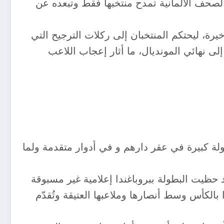
لصحف الألمانية تمدح منتخبها فقط وتبعده عن
خيرة، ليحتكم المنتخبان إلى ركلات الترجيح التي
لنتيجة، غدت ألمانيا أول منتخب في تاريخ كرة القدم يتأهل 3 مرات تواليا إلى نهائي المونديال، ما أثار إعجاب اللاعب
لة كبيرة في عقر دارهم و في أدوار متقدمة ولما
ية والشرقية، فقد حظيت البطولة ببروباغندا إعلامية غير مسبوقة
بالكأس وسط أنصارها وملاعبها العتيقة وتُقدّم