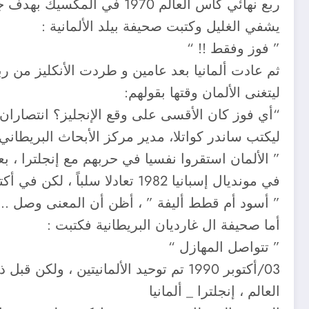
ربع نهائي كأس العالم 1970 
يشفي الغليل وكتبت صحيفة بيلد الألمانية :
” فوز وفقط !! “
ليتغنى الألمان وقتها بقولهم:
“أي فوز كان الأقسى على وقع الإنجليز؟ انتصاران
ليكتب ساندر كواتلا، مدير مركز الأبحاث البريطاني 
” الألمان استقروا نفسيا في حربهم مع إنجلترا ، ب
في مونديال إسبانيا 1982 تعادلا سلباً ، لكن في أكتوبر 1982 وعلى ستاد ويمبلي القديم هزمت ألمانيا الغربية أنجلترا ، يومها عنونت بيلد بالبند العريض :
” أسود أم قطط أليفة ” ، أظن أن المعنى وصل ..
أما صحيفة ال غارديان البريطانية فكتبت :
” تتواصل المهازل “
العالم ، إنجلترا _ ألمانيا