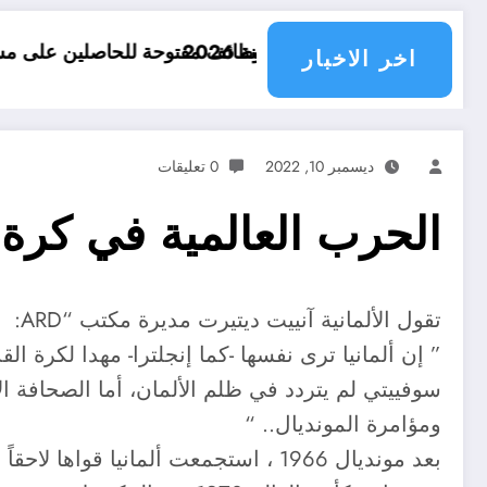
وظائف مفتوحة للحاصلين على مستوى 3 ثانوي في الجزائر .. 15 وظيفة مفتوحة لاحصاب مستوى الثالثة ثانوي في الجزائر
اخر الاخبار
ديسمبر 10, 2022
0 تعليقات
الحرب العالمية في كرة 
تقول الألمانية آنييت ديتيرت مديرة مكتب “ARD:
سوفييتي لم يتردد في ظلم الألمان، أما الصحافة الأ
ومؤامرة المونديال.. “
بعد مونديال 1966 ، استجمعت ألمانيا قواها لاحقاً و في غضون 4 أعوام فقط ، إنتقمت من إجلترا ..