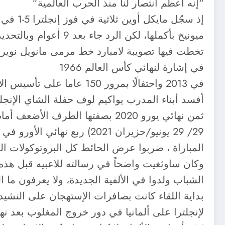
“إنه أعظم انتصار لنا منذ الحرب العالمية”
تخطت فيها تصويبة لامبارد خط مرمى مانويل نوير ولم ي
في إشارة لنهائي كأس العالم 1966
في 2013 واحتفالًا بمرور 0
ثمن نهائي يورو 2020 بصفتها الطرف الأضعف أمام الألمان ، هكذا تبدّل الحال خلال نصف قرن.
29/ 29 يونيو/حزيران 2021) 
المباراة ، ضربوا عرض الحائط كل البروتوكولات ال
وكان ساوثغيت واضحاً في رسالته للاعبيه قبل هذه 
الشباب ولدوا في الألفية الجديدة، ولا يعرفون ما الذي فعله بيتر بونيتي في
لإنجلترا على ألمانيا في دور خروج المغلوب بعد نهائي 6