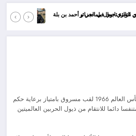
نظريات الجنرال محمد الضيف العس
” إن ألمانيا ترى نفسها -كما إنجلترا- مهدا لكرة القدم بوصفها المنتخب الأكثر نجاحاً في التاريخ، وترى أن كأس العالم 1966 لقب مسروق بامتياز برعاية حكم
فسا دائما للانتقام من ذيول الحربين العالميتين