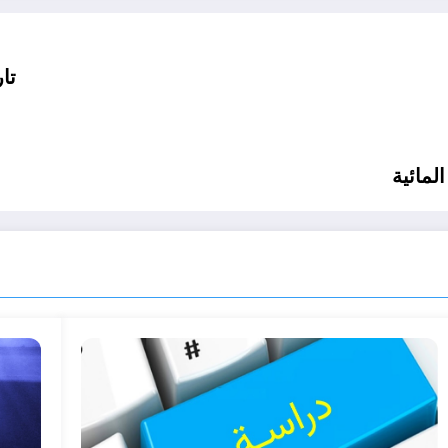
تاري
لمائية