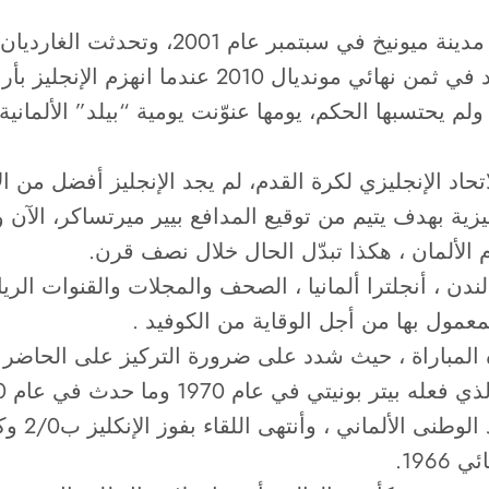
إذ سجّل مايكل أوين ثلاثية في فوز إنجلترا 5
ميونيخ بأكملها، لكن الرد جاء بعد 9 أعوام وبالتحديد 
حتسبها الحكم، يومها عنوّنت يومية “بيلد” الألمانية بـ ( 
15 عاما على تأسيس الاتحاد الإنجليزي لكرة القدم، لم يجد الإنجليز
ربع نهائي الأورو في لندن ، أنجلترا ألمانيا ، الصحف والمجلات وا
معمول بها من أجل الوقاية من الكوفيد .
المباراة ، حيث شدد على ضرورة التركيز على الحاضر و
 عام 1970 وما حدث في عام 1990 وما إلى ذلك
بداية ال
196.