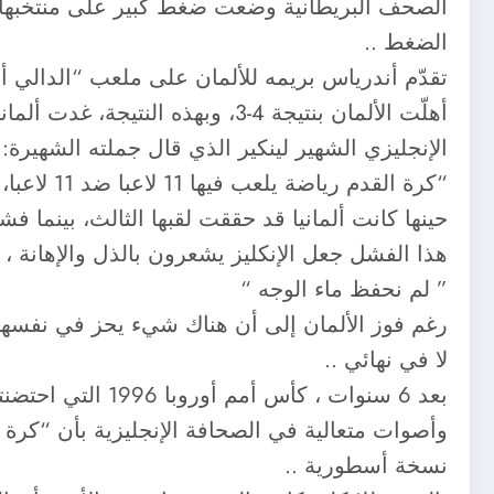
الصحف البريطانية وضعت ضغط كبير على منتخبها تط
الضغط ..
تقدّم أندرياس بريمه للألمان على ملعب “الدالي ألب
الإنجليزي الشهير لينكير الذي قال جملته الشهيرة:
“كرة القدم رياضة يلعب فيها 11 لاعبا ضد 11 لاعبا، وفي النهاية يفوز الألمان”.
حينها كانت ألمانيا قد حققت لقبها الثالث، بينما ف
هذا الفشل جعل الإنكليز يشعرون بالذل والإهانة ، ع
” لم نحفظ ماء الوجه “
رغم فوز الألمان إلى أن هناك شيء يحز في نفسهم 
لا في نهائي ..
بعد 6 سنوات ، كأ
وأصوات متعالية في الصحافة الإنجليزية بأن “كرة ا
نسخة أسطورية ..