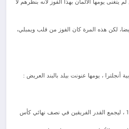
ا ، لكن لم يتغنى يومها الألمان بهذا الفوز لأنه بنظرهم لا
الأنكليز من ربع نهائي كأس أمم أوروبا 1972 بنتيجة 3-1 بأقدام مولر أيضا، لكن هذه المرة كان الفوز من قلب ويمبلي،
03/أكتوبر 1990 تم توحيد الألمانيتين ، ولكن قبل ذلك في الصيف كان الحدث في إيطاليا كأس العالم 1990 ، ليجمع القدر الفريقين في نصف نهائي كأس