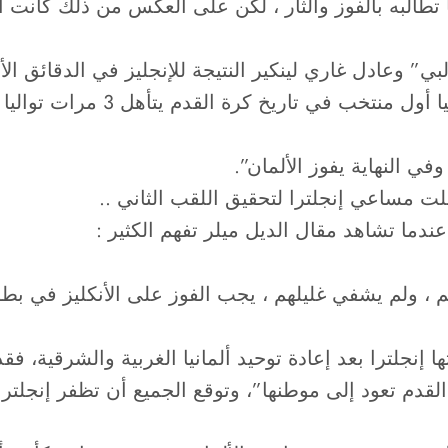
البه بالفوز والثأر ، لكن على العكس من ذلك كانت ا
ي” وعادل غاري لينكير النتيجة للإنجليز في الدقائق الأ
أهلّت الألمان بنتيجة 4-3، وبهذه ا
شلت مساعي إنجلترا لتحقيق اللقب الثاني ..
ندما تشاهد مقال الديل ميلر تفهم الكثير :
، ولم يشفي غليلهم ، يجب الفوز على الأنكليز في بطو
س أمم أوروبا 1996 التي احتضنتها إنجلترا بعد إعادة توحيد ألمانيا الغرب
لقدم تعود إلى موطنها”، وتوقع الجميع أن تظفر إنجلترا 