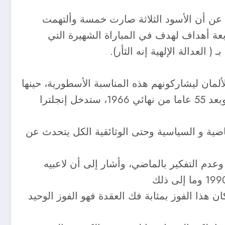
-1 في مدينة ميونيخ في سبتمبر عام 2001، وتحدثت الغارديان عن أن الأسود الثلاثة صارت خمسة وألتهمت
في ثمن نهائي مونديال 2010 عندما انهزم الإنجليز بأربعة أهداف لهدف في المباراة الشهيرة التي
العدالة الإلهية إنه الثأر).
 أفضل من الألمان ليشاركونهم هذه المناسبة الأسطورية، حينها
أفسد أبناء المدرب يواكيم لوف حفلة الشاي الإنجليزية بهدف يتيم من توقيع المدافع بيير ميرتساكر، الآن وبعد 55 عاما من نهائي 1966، ستدخل إنجلترا
لقنوات الرياضية و السياسية وحتى الوثائقية الكل يتحدث عن
عدم التفكير بالماضي، وأشار إلى أن لاعبيه
لقاء كانت بصافرات الإستهجان على النشيد الوطنى الألماني ، وأنتهى اللقاء بفوز الإنكليز ب2/0 وكان هذا الفوز بمثابة فك العقدة فهو الفوز الوحيد