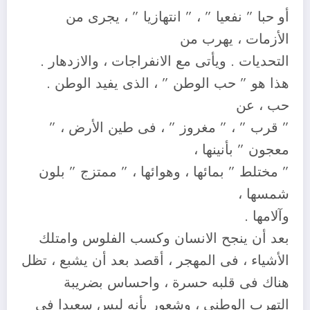
أو حبا ” نفعيا ” ، ” انتهازيا ” ، يجرى من
الأزمات ، يهرب من
التحديات . ويأتى مع الانفراجات ، والازدهار .
هذا هو ” حب الوطن ” ، الذى يفيد الوطن .
حب ، عن
” قرب ” ، ” مغروز ” ، فى طين الأرض ، ”
معجون ” بأنينها ،
” مختلط ” بمائها ، وهوائها ، ” ممتزج ” بلون
شمسها ،
وآلامها .
بعد أن ينجح الانسان وكسب الفلوس وامتلك
الأشياء ، فى المهجر ، أقصد بعد أن يشبع ، تظل
هناك فى قلبه حسرة ، واحساس بضريبة
التهرب الوطنى ، وشعور بأنه ليس سعيدا فى