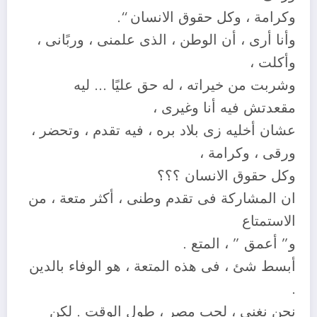
وكرامة ، وكل حقوق الانسان “.
وأنا أرى ، أن الوطن ، الذى علمنى ، وربًانى ،
وأكلت ،
وشربت من خيراته ، له حق عليًا … ليه
مقعدتش فيه أنا وغيرى ،
عشان أخليه زى بلاد بره ، فيه تقدم ، وتحضر ،
ورقى ، وكرامة ،
وكل حقوق الانسان ؟؟؟
ان المشاركة فى تقدم وطنى ، أكثر متعة ، من
الاستمتاع
و” أعمق ” ، المتع .
أبسط شئ ، فى هذه المتعة ، هو الوفاء بالدين
.
نحن نغنى ، لحب مصر ، طول الوقت . لكن