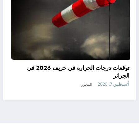
ي الجزائر في
 مناخ خريف
الجزائر
أغسطس 7, 2026
المحرر
رأي
إتصل بنا
من نحن
الجزائرية للأخبار | Powered By
SpiceThemes