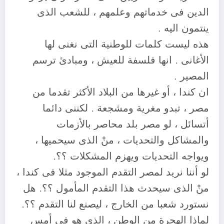
الدين فى خدماتهم وعلمهم ، للشعب الذى
ينتمون اليه .
هذه ليست كلمات للوطنية التى نغنى لها
الأغانى . انها فلسفة للعيش ، ومبادئ ترسم
المصير .
ان كندا ، أو غيرها من البلاد الأكثر تقدما من
مصر ، تبدو مغرية ومشجعة . لكننى دائما
أتسائل ، لو مصر بلد محاصر بالأزمات
والمشاكل والتحديات ، منْ الذى سيحميها ،
ويواجه التحديات ويهزم المشكلات ؟؟.
لو أننا نريد لمصر التقدم الموجود مثلا فى كندا ،
منْ الذى سيحدث هذا التقدم المأمول ؟؟. هل
نستورد شعبا من الخارج ، ليصنع لنا التقدم ؟؟.
لماذا الهجرة من الوطن ، الذى هو فى أمس