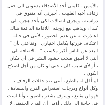
بالأمس ، كلمنى أحد الأصدقاء يدعونى الى حفل
زفاف أخيه الطبيب . أخبرنى أنه متفوق فى
دراسته ، ويجرى اتصالات لكى يأخذ هجرة الى
كندا ، ويذهب مع زوجته ، للاقامة الدائمة هناك .
اعتذرت له عن عدم الحضور ، لأننى فى حالة
اعتكاف قررتها بكامل اختيارى ، وقناعتى بأن ”
البعد عن الناس أكبر مكسب ” . بالاضافة الى
أننى لا أطيق صخب حشود البشر فى أى مكان
، أو لأى سبب كان ، حتى لو كان من أجل اصلاح
الكون .
لم أقل له بالطبع ، أننى ضد حفلات الزفاف ،
وكل أنواع ودرجات استعراض الفرح والسعادة .
فهو لن يقتنع ، وسوف يشعر بالضيق ، وأنا لست
فى حاجة الى ذلك . أؤمن أن الفرح الحقيقى لا