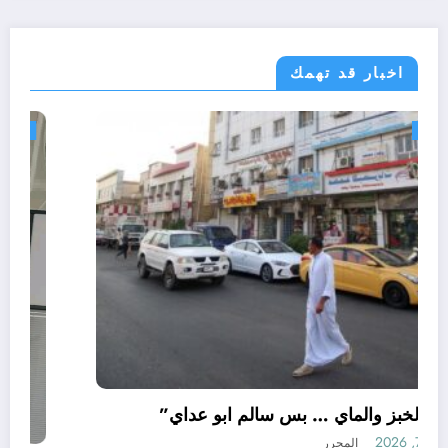
اخبار قد تهمك
أحوال عربية
“منريد الخبز والماي … بس سالم ابو عداي”
أغسطس 7, 2026
المحرر