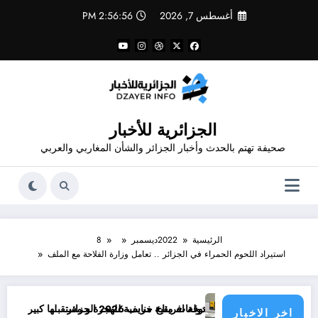
لتجاوز
أغسطس 7, 2026
2:56:56 PM
لى
لمحتوى
الجزائرية للأخبار
صحيفة تهتم بالحدث وأخبار الجزائر والشأن المغاربي والعربي
الرئيسية
2022
ديسمبر
8
استيراد اللحوم الحمراء في الجزائر .. تعامل وزارة الفلاحة مع الملف
 .. توقعات مناخ خريف 2026 الجزائر
دولة افريقية مناسبة للهجرة و مستقبلها كبير
“منريد ال
اخر الاخبار