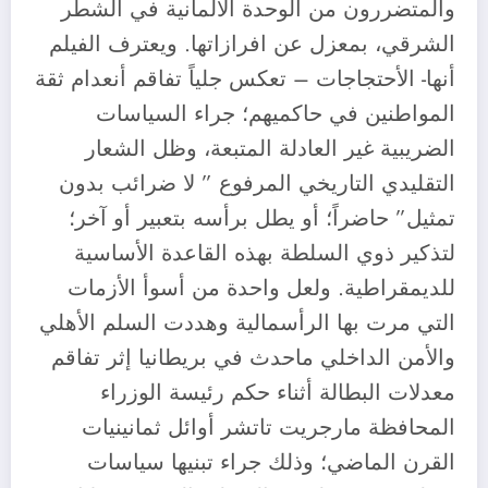
والمتضررون من الوحدة الألمانية في الشطر
الشرقي، بمعزل عن افرازاتها. ويعترف الفيلم
أنها- الأحتجاجات – تعكس جلياً تفاقم أنعدام ثقة
المواطنين في حاكميهم؛ جراء السياسات
الضريبية غير العادلة المتبعة، وظل الشعار
التقليدي التاريخي المرفوع ” لا ضرائب بدون
تمثيل” حاضراً؛ أو يطل برأسه بتعبير أو آخر؛
لتذكير ذوي السلطة بهذه القاعدة الأساسية
للديمقراطية. ولعل واحدة من أسوأ الأزمات
التي مرت بها الرأسمالية وهددت السلم الأهلي
والأمن الداخلي ماحدث في بريطانيا إثر تفاقم
معدلات البطالة أثناء حكم رئيسة الوزراء
المحافظة مارجريت تاتشر أوائل ثمانينيات
القرن الماضي؛ وذلك جراء تبنيها سياسات