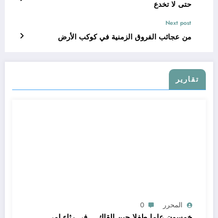
حتى لا تخدع
Next post
من عجائب الفروق الزمنية في كوكب الأرض
تقارير
المحرر
0
خمسون عاما طفلا حين القاك .. في رثاء امي