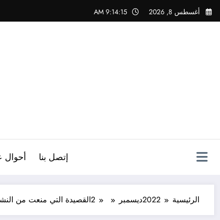
لتجاوز
أغسطس 8, 2026
9:14:15 AM
لى
لمحتوى
ص
إتصل بنا
أحوال ع
الرئيسية
2022
ديسمبر
2
القصيدة التي منعت من النش