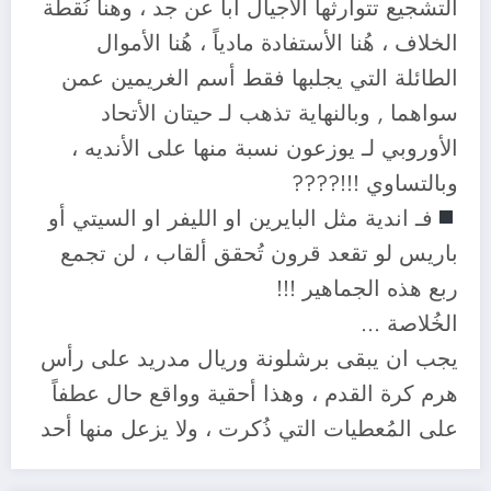
التشجيع تتوارثها الأجيال أباً عن جد ، وهنا نُقطة
الخلاف ، هُنا الأستفادة مادياً ، هُنا الأموال
الطائلة التي يجلبها فقط أسم الغريمين عمن
سواهما , وبالنهاية تذهب لـ حيتان الأتحاد
الأوروبي لـ يوزعون نسبة منها على الأنديه ،
وبالتساوي !!!????
فـ اندية مثل البايرين او الليفر او السيتي أو
باريس لو تقعد قرون تُحقق ألقاب ، لن تجمع
ربع هذه الجماهير !!!
الخُلاصة …
يجب ان يبقى برشلونة وريال مدريد على رأس
هرم كرة القدم ، وهذا أحقية وواقع حال عطفاً
على المُعطيات التي ذُكرت ، ولا يزعل منها أحد