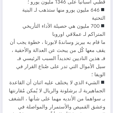
قُطبي اسبانيا على 1346 مليون يورو ؛
646 مليون يورو منها ستذهب لـ البنية
التحتية
700 مليون هي حصيلة الأداء التأريخي
المتراكم لـ عملاقي اوروبا
ما قام به بيريز وساندهُ لابورتا ، خطوة يجب أن
يقف معها كُل من يبحث عن العدالة والأحقية ،
فـ هذين الناديين تحديداً السبب الرئيسي فـ
سيل الأموال التي تدر على صُناع القرار في
الويفا ؛
الشيء الذي لا يختلف عليه اثنان أن القاعدة
الجماهيرية لـ برشلونة والريال لا يُمكن مُقارنتها
بـ سواهما من الأنديه مهما على شأنها ، الشغف
وعشق القميص والأستمرار والمواصلة في