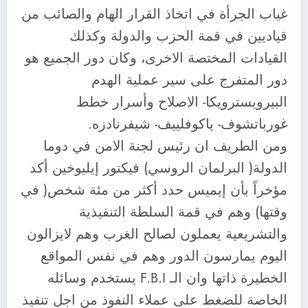
غياب الجرأة في اتخاذ القرار الهام والصائب من
قياديين في قمة الحزب والدولة وكذلك
القيادات المختصة الاخرى، وكان دور الجميع هو
دور المتفرج على سير عملية الهدم
البيرويسترويكا- الاصلاح وأسرار خطط
غورباتشوف- ياكوفلييف- شيفرنادزه.
ومن الطريف ان رئيس لجنة الامن في دوما
الدولة( البرلمان الروسي) فيكتور إيليوخين أكد
مؤخراً بأن إيميس حدد أكثر من مئة شخص( في
وقتها) وهم في قمة السلطة التنفيذية
والتشريعية يعملون لصالح الغرب وهم لايزالون
اليوم يمارسون الدور وهم في نفس المواقع
الخطيرة ذاتها وان الـ F.B.I يستخدم وسائله
الخاصة للضغط على عملاء النفوذ من اجل تنفيذ