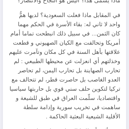
ماذا يُسمى هذا؟ أليس هو النجاح والانتصار؟
في المقابل ماذا فعلت السعودية؟ لديها همٌّ
واحد لا ثاني له: بقاء الأسرة في الحكم مهما
كان الثمن… في سبيل ذلك انبطحت تماما أمام
أمريكا وتحالفت مع الكيان الصهيوني و قطعت
علاقتها بأهل السنة في كل مكان وتآمرت عليهم
وخذلتهم أي انعزلت عن محيطها الطبيعي : لم
تحارب الصهاينة بل تحارب اليمن، لم تحاصر
العدو الغاصب بل حاصرت قطر، لم تتحالف مع
تركيا لتكوين حلف سني قوي بل حاربتها سياسيا
واقتصاديا، سلّمت العراق في طبق للشيعة و
ساهمت في تخريب سورية وإدامة سلطة
الأقلية الشيعية البعثية الحاكمة .