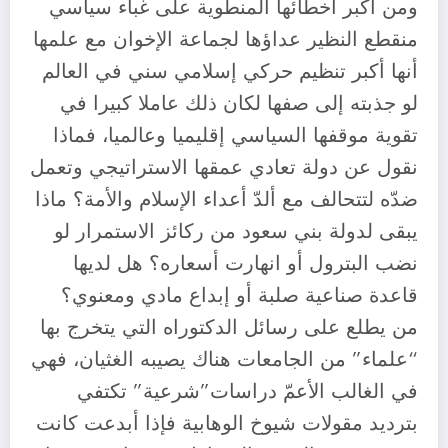
ومن أكبر أخطائها المنطوية على غباء سياسي
منقطع النظير عداؤها لجماعة الإخوان مع علمها
أنها أكبر تنظيم حركي إسلامي سني في العالم
لو جذبته إلى صفها لكان ذلك عاملا كبيرا في
تقوية موقفها السياسي إقليميا وعالميا، فماذا
نقول عن دولة تعادي عمقها الاستراتيجي وتعمل
ضدّه لتتحالف مع ألدّ أعداء الإسلام والأمة؟ ماذا
يبقى لدولة بني سعود من ركائز الاستمرار لو
نضب البترول أو انهارت أسعاره؟ هل لديها
قاعدة صناعية صلبة أو إبداع مادي ومعنوي؟
من يطلع على رسائل الدكتوراه التي يتخرج بها
“علماء” من الجامعات هناك يصيبه الغثيان، فهي
في الغالب الأعمّ دراسات”شرعية” تكتفي
بترديد مقولات شيوخ الوهابية فإذا أبدعت كانت