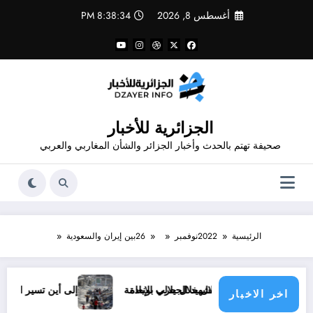
لتجاوز
أغسطس 8, 2026
8:38:34 PM
لى
لمحتوى
الجزائرية للأخبار
صحيفة تهتم بالحدث وأخبار الجزائر والشأن المغاربي والعربي
الرئيسية
2022
نوفمبر
26
بين إيران والسعودية
جرائم الاحتلال خلال حرب الإبادة
ا لنضال الشهيد الجيلالي بونعامة
إلى أين تسير الأمور في قطاع غ
اخر الاخبار