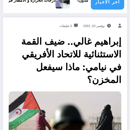
مع دولي يناشدون؟
درجات الحرارة و الأمطار في سبتمبر 2026 في الجزائر
اخر الاخبار
نوفمبر 25, 2022
0 تعليقات
️إبراهيم غالي.. ضيف القمة
الاستثنائية للاتحاد الأفريقي
في نيامي: ماذا سيفعل
المخزن؟