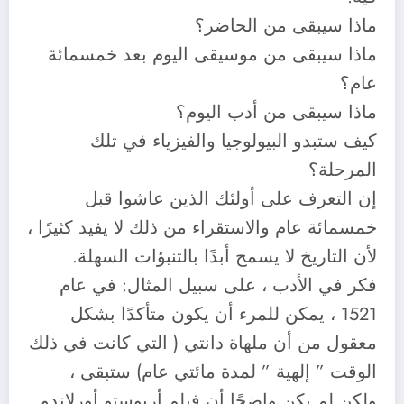
ماذا سيبقى من الحاضر؟
ماذا سيبقى من موسيقى اليوم بعد خمسمائة
عام؟
ماذا سيبقى من أدب اليوم؟
كيف ستبدو البيولوجيا والفيزياء في تلك
المرحلة؟
إن التعرف على أولئك الذين عاشوا قبل
خمسمائة عام والاستقراء من ذلك لا يفيد كثيرًا ،
لأن التاريخ لا يسمح أبدًا بالتنبؤات السهلة.
فكر في الأدب ، على سبيل المثال: في عام
1521 ، يمكن للمرء أن يكون متأكدًا بشكل
معقول من أن ملهاة دانتي ( التي كانت في ذلك
الوقت ” إلهية ” لمدة مائتي عام) ستبقى ،
ولكن لم يكن واضحًا أن فيلم أريوستو أورلاندو