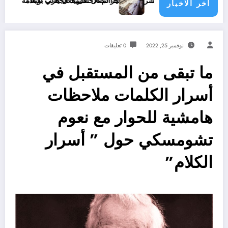
جرائم الاحتلال خلال حرب الإبادة
ليدا لنضال الشهيد الجيلالي بونعامة
إلى أين تسير الأمور في قطا
اخر الاخبار
نوفمبر 25, 2022
0 تعليقات
ما تبقى من المستقبل في
أسرار الكلمات ملاحظات
هامشية للحوار مع نعوم
تشومسكي حول ” أسرار
الكلام”