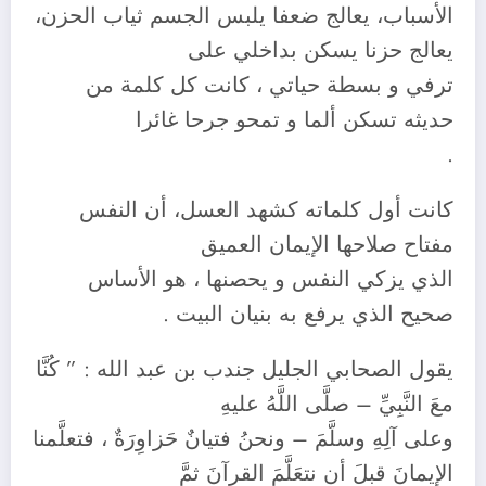
الأسباب، يعالج ضعفا يلبس الجسم ثياب الحزن،
يعالج حزنا يسكن بداخلي على
ترفي و بسطة حياتي ، كانت كل كلمة من
حديثه تسكن ألما و تمحو جرحا غائرا
.
كانت أول كلماته كشهد العسل، أن النفس
مفتاح صلاحها الإيمان العميق
الذي يزكي النفس و يحصنها ، هو الأساس
صحيح الذي يرفع به بنيان البيت .
يقول الصحابي الجليل جندب بن عبد الله : ” كُنَّا
معَ النَّبِيِّ – صلَّى اللَّهُ عليهِ
وعلى آلِهِ وسلَّمَ – ونحنُ فتيانٌ حَزاوِرَةٌ ، فتعلَّمنا
الإيمانَ قبلَ أن نتعَلَّمَ القرآنَ ثمَّ