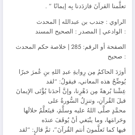
تعلَّمنا القرآنَ فازدَدنا بِه إيمانًا ” .
الراوي : جندب بن عبدالله | المحدث
: الوادعي | المصدر : الصحيح المسند
الصفحة أو الرقم: 285 | خلاصة حكم المحدث
: صحيح
أورَدَ الحاكمُ مِن رِوايةِ عبدِ اللهِ بنِ عُمرَ خبرًا
يُوضِّحُ هذه المعاني، فيقولُ: “لقد
عِشْنا بُرهةً مِن دَهْرِنا، وإنَّ أحدَنا يُؤْتَى الإيمانَ
قبلَ القُرآنِ، وتنزِلُ السُّورةُ على
محمَّدٍ صلَّى اللهُ عليه وسلَّمَ، فيتَعلَّمُ حلالَها
وحَرامَها، وما ينْبَغي أنْ يُوقَفَ عندَه
فيها كما تَعلَّمونَ أنتم القُرآنَ”، ثمَّ قال: “لقد