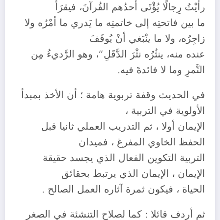
رأيْتُ رِجالًا يُؤْتَى أحدُهم القُرآنَ، فيقرَأُ
ما بين فاتحتِه إلى خاتمتِه ما يَدري ما أمْرُه ولا
زاجِرُه، ولا ما ينْبَغي أنْ يُوقَفَ
عنده منه، ينثُرُه نثْرَ الدَّقَلِ”، وهو الرَّديءُ مِن
التَّمرِ وما لا فائدةَ فيه.
في الحديث وقفة تربوية هامة ؛ أن الأخذ بمبدأ
الأولوية في التربية ،
الإيمان أولا ، ثم التدريب العملي ثانيا قبل
الحفظ الخاوي المفرغ ، فميدان
التربية التكوين الفعال الذي يجسد حقيقة
الإيمان ، الإيمان الذي يرتبط بحقائق
الحياة ، فيكون ثمرة آثاره العمل الصالح .
ثم أردف قائلا : كما لصلاح التنشئة في الصغر