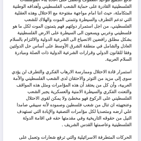
الفلسطينية القادرة على حماية الشعب الفلسطيني وأهدافه الوطنية
المتكاملة، حيث اننا امام مواجهة مفتوحة مع الاحتلال وهذه العقلية
التي تدعم التطرف والسيطرة وتتمنى الموت والهلاك للشعب
الفلسطيني، من اجل استمرار دولتهم فهم يتمنون الموت لكل ما هو
فلسطيني وعربي ويسعون الى السيطرة على الارض الفلسطينية
بشكل مطلق رافضين الانصياع الى الشرعية الدولية والالتزام بالسلام
العادل والشامل في منطقة الشرق الأوسط على أساس حل الدولتين
وفقا للقانون الدولي وقرارات الشرعية الدولية ذات الصلة ومبادرة
السلام العربية.
استمرار قادة الاحتلال وممارسة الارهاب الفكري والتطرف لن يؤدي
سوى إلى مزيد من التوتر والاحتقان لدى الشعب الفلسطيني والأمة
العربية، وأن كل من يعتقد أن هذه المؤامرات ومثل هذه المواقف
والتعنت الفكري والسيطرة الامنية والعسكرية يجبر الشعب
الفلسطيني على الركوع فهو مخطئ ولا يمكن لقوى الاحتلال
وعنجهيته ان تنال من شعب فلسطين وصموده لأنه سيبقي صامدا
علي ارضه ومتصديا لكل مؤامرات التصفية والإبادة التي تستهدف
النيل من حقوقه التاريخية وفي مقدمتها حقه في اقامة الدولة
الفلسطينية وعاصمتها القدس الشريف .
الحركات المتطرفة الاسرائيلية والتي ترفع شعارات وتعمل على