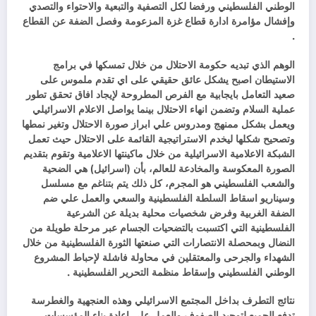
الوطني الفلسطيني ورفضا لكل التصفية والتبعية والاحتواء والتصدي
وإفشال مؤامرة ادارة قطاع غزة المزعومة وفصل الضفة عن القطاع
.
الوهم الذي تبديه حكومة الاحتلال من خلال تمسكها في برامج
الاستيطان اصبح يشكل عائق حقيقي على اي تقدم ملموس على
صعيد التعامل بايجابية مع الفرص المطروحة لإيجاد افاق تحقق تطور
عملية السلام وتضمن انهاء الاحتلال بينما يواصل الاعلام الاسرائيلي
ويعمل بشكل ممنهج ومدروس علي ابراز صورة الاحتلال وتغير نمطها
وتصحيح شكلها ليخدم الاستراتيجية القائمة على الاحتلال حيث تعمل
الشبكة الاعلامية الاسرائيلية من خلال ماكينتها الاعلامية وتقوم بتقديم
الصورة المعكوسة والمخادعة للعالم، بأن (اسرائيل) هي الضحية
والشعب الفلسطيني هو المجرم، كل ذلك يتم بتناغم مع مسلسل
وسيناريو اسقاط السلطة الفلسطينية والسعي والعمل علي ضم
الضفة الغربية وفرض شخصيات محلية بديلة عن الشرعية
الفلسطينية التي اكتسبت بالتضحيات الجسام عبر مرحلة طويلة من
النضال وبمحصلة الانتصارات التي صنعتها الثورة الفلسطينية من خلال
الشهداء والجرحى والمعتقلين في محاولة فاشلة لإحباط المشروع
الوطني الفلسطيني وإسقاط منظمة التحرير الفلسطينية .
نتائج التطرف بداخل المجتمع الاسرائيلي وهذه العنجهية والغطرسة
تدفع الجميع لتوحيد الصفوف والعمل على اعادة بناء المؤسسات