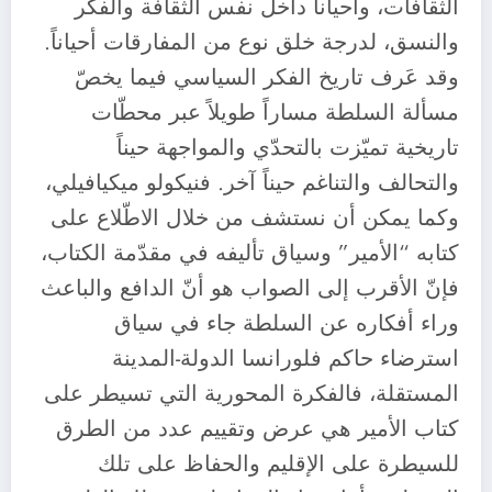
الثقافات، وأحياناً داخل نفس الثقافة والفكر
والنسق، لدرجة خلق نوع من المفارقات أحياناً.
وقد عَرف تاريخ الفكر السياسي فيما يخصّ
مسألة السلطة مساراً طويلاً عبر محطّات
تاريخية تميّزت بالتحدّي والمواجهة حيناً
والتحالف والتناغم حيناً آخر. فنيكولو ميكيافيلي،
وكما يمكن أن نستشف من خلال الاطّلاع على
كتابه “الأمير” وسياق تأليفه في مقدّمة الكتاب،
فإنّ الأقرب إلى الصواب هو أنّ الدافع والباعث
وراء أفكاره عن السلطة جاء في سياق
استرضاء حاكم فلورانسا الدولة-المدينة
المستقلة، فالفكرة المحورية التي تسيطر على
كتاب الأمير هي عرض وتقييم عدد من الطرق
للسيطرة على الإقليم والحفاظ على تلك