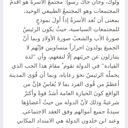
ولوك، وجان جاك رسو): مجتمعُ الأُسرةُ هو أقدمُ
المجتمعات وهو المجتمعُ الطبيعي الوحيد،
بمعنى أن تُعد الأسرةُ إذاً أولَ نموذجٍ
للمجتمعاتِ السياسية، حيثُ يكون الرئيسُ
صورةَ الأب والشعبُ صورةَ الأولادِ وبما أنّ
الجميعَ يولدونَ احراراً متساويين فإنّهم لا
يتنازلون عن حريَتهم إلّا لنفعهم، وأن “لذة
القيادة” في الدولة تقوم ُ مقامَ هذا الحب الذي
يحملُه الرئيسُ نحوَ رعاياه، وبما أن قُوَى المدينة
أعظمُ من قُوى الفرد بما لا يُقاسُ فإنَّ من
الواقع كونَ الحيازة العامة أشدُ قوةً وأكثرُ
شرعيةً وذلك لأنّ الدولة من حيثُ أعضاؤها
سيدةُ جميع أموالهم وفق العقد الاجتماعي.
وعند ابن خلدون الدولة هي الامتداد المكاني