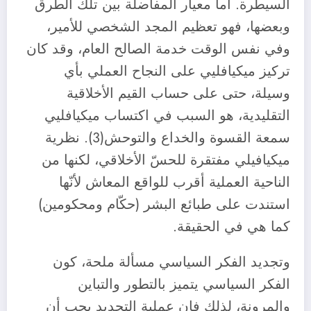
السيطرة. أما معيار المفاضلة بين تلك الطرق
وبعضها، فهو تعظيم المجد الشخصي للأمير،
وفي نفس الوقت خدمة الصالح العام، وقد كان
تركيز ميكيافليي على النجاح العملي بأي
وسيلة، حتى على حساب القيم الأخلاقية
التقليدية، هو السبب في اكتساب ميكيافليي
سمعة القسوة والخداع والتوحش(3). نظرية
ميكيافيلي مفتقرة للحسّ الأخلاقي، لكنها من
الناحية العملية أقرب للواقع المعاش لأنّها
استندت على طبائع البشر (حكّام ومحكومين)
كما هي في الحقيقة.
وتجديد الفكر السياسي مسألة ملحة، كون
الفكر السياسي يتميز بالتطور والتباين
والمرونة، لذلك فإن عملية التجديد يجب أن