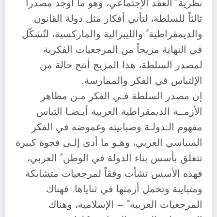
نظرية ً العقد الإجتماعي، وهو ما أوجد مصدراً
ثالثاً للسلطة، لتأتي أفكار مثل دولة القانون
والديمقراطية ً والليبرالية والماركسية، لتُشكّل
في النهاية مزيجاً من المرجعيات الفكرية
لمصدر السلطة، هذا المزيج أنتج حالة من
الإلتباس في الفكر والممارسة.
إن مصدر السلطة فـي الفكر مـن مظاهر
الأزمــة الديمقراطية العربية أيـضـا التباس
مفهوم الـدولـة وضبابيته وغموضه في الفكر
السياسي العربي، وهـو ما أدى إلـى فجوة كبيرة
تتعلق بأسس بناء الدولة في الوطن ً العربي،
فهذه الأسس نشأت وفقاً لمرجعيات متشابكة
ومتباينة وتحمل أزمتها في ثناياها. فهناك
المرجعيات العربية ً – الإسلامية، وهناك