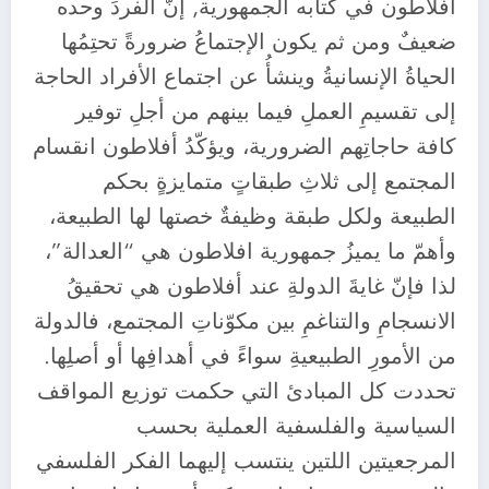
أفلاطون في كتابه الجمهورية, إنّ الفردَ وحده
ضعيفٌ ومن ثم يكون الإجتماعُ ضرورةً تحتِمُها
الحياةُ الإنسانيةُ وينشأُ عن اجتماع الأفراد الحاجة
إلى تقسيمِ العملِ فيما بينهم من أجلِ توفير
كافة حاجاتِهم الضرورية، ويؤكّدُ أفلاطون انقسام
المجتمع إلى ثلاثِ طبقاتٍ متمايزةٍ بحكم
الطبيعة ولكل طبقة وظيفةٌ خصتها لها الطبيعة،
وأهمّ ما يميزُ جمهورية افلاطون هي “العدالة”،
لذا فإنّ غايةَ الدولةِ عند أفلاطون هي تحقيقُ
الانسجامِ والتناغمِ بين مكوّناتِ المجتمع، فالدولة
من الأمورِ الطبيعيةِ سواءً في أهدافِها أو أصلِها.
تحددت كل المبادئ التي حكمت توزيع المواقف
السياسية والفلسفية العملية بحسب
المرجعيتين اللتين ينتسب إليهما الفكر الفلسفي