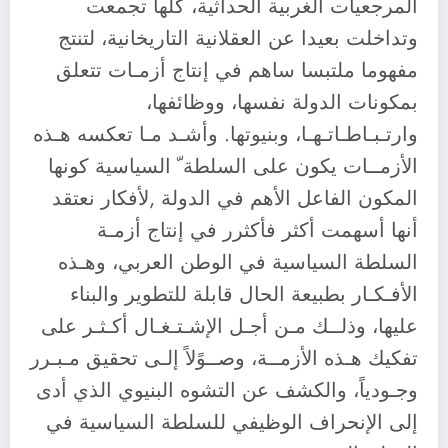
المرجعيات الغربية الحداثية، كلها تجمعت
وتداخلت بعيدا عن العقلانية التاريخانية، لتنتج
مفهوما ملتبسا ساهم في إنتاج أزمـات تتعلق
بمكونات الدولة نفسها، ووظائفها،
وارتـبـاطـاتـهـا، وبنيوتها. وأشـد مـا تعكسه هـذه
الأزمــات يكون على السلطة ّ السياسية كونها
المكون الفاعل الأهم في الدولة ,لأفكار نعتقد
أنها أسهمت أكثر فأكثرر في إنتاج أزمـة
السلطة السياسية في الوطن العربي، وهـذه
الأفـكـار بطبيعة الحال قابلة للتطوير والبناء
عليها، وذلــك مـن أجـل الإشـتـغـال أكـثـر على
تفكيك هـذه الأزمــة، وصــوًلاً إلـى تحقيق مـبـرر
وجـودياً، والكشف عن التشوه البنيوي الذي أدى
إلى الإنحراف الوظيفي للسلطة السياسية في