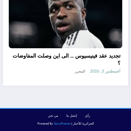
تجديد عقد فينيسيوس .. الى اين وصلت ال
؟
كل شيء عن شراء السكنات في الجزائر بقرض
أغسطس 5, 2026
المحرر
رأي
إتصل بنا
من نحن
الجزائرية للأخبار | Powered By
SpiceThemes