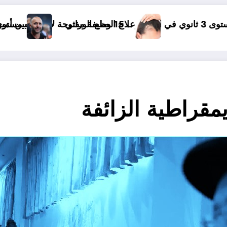
لع الوراثي
بين أمين غويري جمال بلماضي و أحمد بن بلة
يمقراطية الزائفة