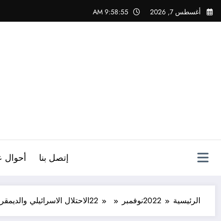
لتجاوز
أغسطس 7, 2026
9:58:56 AM
لى
لمحتوى
ص
إتصل بنا
أحوال ع
الرئيسية
2022
نوفمبر
22
الاحتلال الاسرائيلي والديمقر