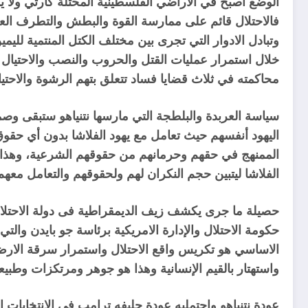
الوضع اصبح في الاراضي الفلسطينية المحتلة كارثي ولا
فالاحتلال قائم على ممارسة القوة والبطش والتطرف ال
وتبادل الادوار التي تجرى بين مختلف الكتل المنتمية لليمي
خلال استمرار عمليات القتل والحروب والنصب والاحتيال
محاكمته في ثلاث قضايا فساد تتعلق بتهم الرشوة والاحتيال 
سياسة العربدة والبلطجة التي مارسها نتنياهو ستبقى وص
اليهود أنفسهم حيث تعامل مع يهود الفلاشا بدون أي حقوق 
الممنهج في حقهم وحرمانهم من حقوقهم الشرعية، وهذا ما 
الفلاشا ليتبين حجم النكران لهم ولحقوقهم والتعامل معهم 
حصيلة ما جرى يكشف زيف الديمقراطية فى دولة الاحتلال 
حكومة الاحتلال والإدارة الامريكية برئاسة جو بايدن وا
الاساسي هو تكريس واقع الاحتلال واستمرار سرقة الارض ا
واستهتار بالقيم الإنسانية وهذا هو جوهر ومرتكزات وطب
عودة نتنياهو واحتمليه عودة حليفه ترامب في الانتخابا