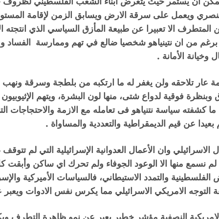
 يمكن ان يستمر حيث يتعرض ابناء الشعب الفلسطيني لظروف حي
عنصري ويعمل على سرقة الارض ويسابق الزمن لإقامة المستو
ن المتطرف الا تعبيرا عن طبيعة المأزق السياسي الذي انتجته الا
 برغم من ان نتينياهو شخصيا ضالع في تهم وممارسة الفساد و
وخيانة الأمانة .
مة عار تلاحقه ولن يغفر له ما ارتكبه من بلطجة وسرقة ونهب و
وبنظرة فوقية لدواع شتى، منها لون البشرة، ويتهم الإثيوبيون 
كشفته سياسة نتنياهو فى تعامله مع الازمة والاحتجاجات التى 
بعيدا عن قيم الديمقراطية والتعددية والمساواة .
الاسرائيلي وان الأعمال العدوانية الإسرائيلية التي لم تتو
لتي لم نسمع منها الا الوعود الجوفاء ولم تحرك اي ساكن وأبقت
لفلسطينية والتمدد الاستيطاني، فالسياسات الأميركية والإسر
يعة التوجه الامريكي الاسرائيلي مما يكرس نفس الادوات ويعبر
ت الامريكية النصفية مؤشر خطير يعبر عن نمو ظاهرة التطرف و