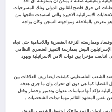
اتية ومعيشية صعبة لا يمكن ان يستوعبه اي احد
طنات في خرق فاضح للقانون الدولي وتلك المسرحيات
نتخابات الاسرائيلية الاخيرة والتي استمدت نتائجها من
هو معرض بالملاحقة ومواجهته السجن وكان يواجه
فساد وممارسته النزعة العنصرية واللاسامية حتى تجاه
الإسرائيليين البيض بممارسة التمييز العنصري النظامي
اندلعت مؤخرا بين قوات الامن الاسرائيلية ويهود
قف ضد الشعب الفلسطيني كشفت ايضا زيف العلاقات بين
 كل القضايا كما هي دون اي تحرك وان ما جرى هدفه
ائيلية تؤكد أنها سياسات عدوان وتدمير وحصار وقتل
 عن نفس المشهد القائم مهما تبدلت الشخصيات .
يكرس ادوات القمع والتنكر لحقوق الشعوب بالعيش