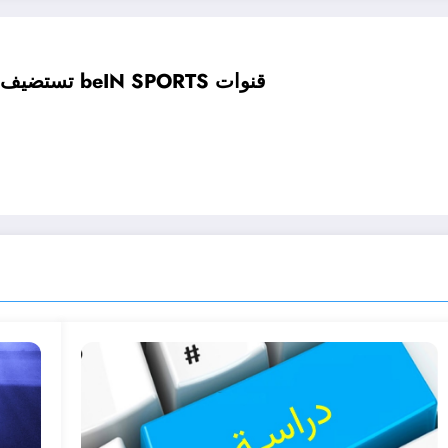
قنوات beIN SPORTS تستضيف أكثر من 120 محللاً خبيراً خلال شهر البطولة..