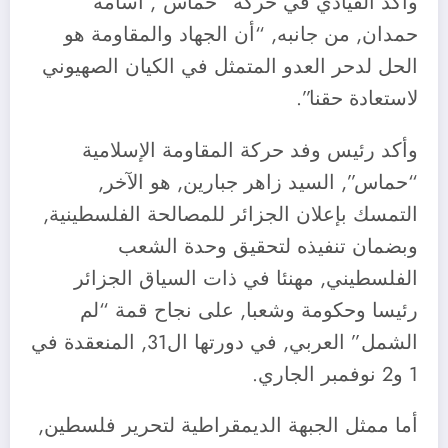
وأكد القيادي في حركة “حماس”, أسامة
حمدان, من جانبه, “أن الجهاد والمقاومة هو
الحل لدحر العدو المتمثل في الكيان الصهيوني
لاستعادة حقنا”.
وأكد رئيس وفد حركة المقاومة الإسلامية
“حماس”, السيد زاهر جبارين, هو الآخر,
التمسك بإعلان الجزائر للمصالحة الفلسطينية,
وبضمان تنفيذه لتحقيق وحدة الشعب
الفلسطيني, مهنئا في ذات السياق الجزائر
رئيسا وحكومة وشعبا, على نجاح قمة “لم
الشمل” العربي, في دورتها ال31, المنعقدة في
1 و2 نوفمبر الجاري.
أما ممثل الجبهة الديمقراطية لتحرير فلسطين,