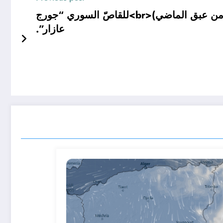
قراءة نقدية في المجموعة القصصية (من عبق الماضي)<br>للقاصّ السوري “جورج
عازار”.