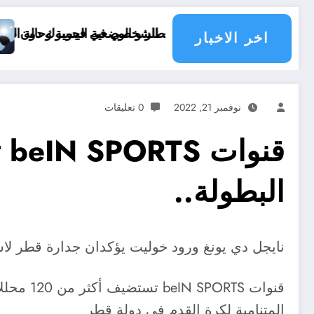
لة البحر في الولايات الجزائرية اليوم
موعد انخفاض الحرارة في ولايات الجزائر
اخر الاخبار
نوفمبر 21, 2022
0 تعليقات
البطولة..
نايجل دي يونغ ورود خوليت يؤكدان جدارة قطر لاس
قنوات TS
المتنامية لكرة القدم في دولة قطر