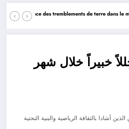
rre s’est-il produit aujourd’hui ? Surveillance des tr
 gramme d’or aujourd’hui en Algérie
beIN SPO تستضيف أكثر من 120 محللاً خبيراً خلال شهر
مين الهولنديين الذين أشادا بالثقافة الرياضية والبنية التحتية