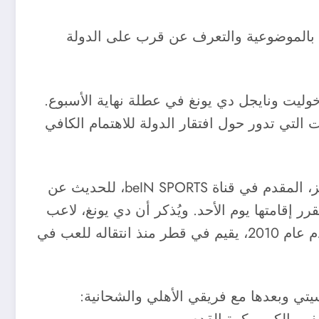
لي بالموضوعية والتعرف عن قرب على الدولة
 beIN SPORTS MAX أسطورتي كرة القدم رود خوليت ونايجل دي يونغ في عطلة نهاية الأسبوع.
 التي تدور حول افتقار الدولة للاهتمام الكافي
وخلال البرنامج “World Cup Welcome” ليلة السبت، شارك النجمان الهولنديان في مقابلة مع ريتشارد كيز، المقدم في قناة beIN SPORTS، للحديث عن
 إقامتها يوم الأحد. ويُذكر أن دي يونغ، لاعب
خط الوسط المعروف الذي لعب مع فريق هولندا ضد المنتخب الإسباني في نهائي بطولة العالم لكرة القدم عام 2010، يقيم في قطر منذ انتقاله للعب في
يتي وبعدها مع فريقي الأهلي والشحانية: