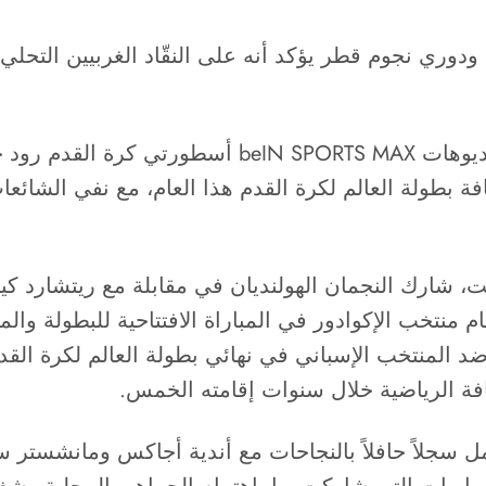
 ودوري نجوم قطر يؤكد أنه على النقّاد الغربيين التح
الدوحة، قطر – 20 نوفمبر، 2022: استضافت استديوهات
 بطولة العالم لكرة القدم هذا العام، مع نفي الشائعات
تخب الإكوادور في المباراة الافتتاحية للبطولة والمقرر
مل سجلاً حافلاً بالنجاحات مع أندية أجاكس ومانشستر س