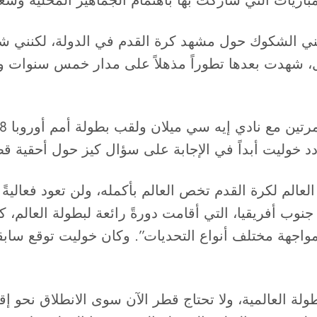
اريات التي شاركت بها باهتمام الجماهير المحلية وشغف
تني الشكوك حول مشهد كرة القدم في الدولة، لكنني شج
شهدت بعدها تطوراً مذهلاً على مدار خمس سنوات ومسي
الم لكرة القدم تخص العالم بأكمله، ولن تعود فعاليةً ع
جنوب أفريقيا، التي أقامت دورةً رائعة لبطولة العالم، 
 لمواجهة مختلف أنواع التحديات”. وكان خوليت توقع سابق
ة العالمية، ولا تحتاج قطر الآن سوى الانطلاق نحو إقا