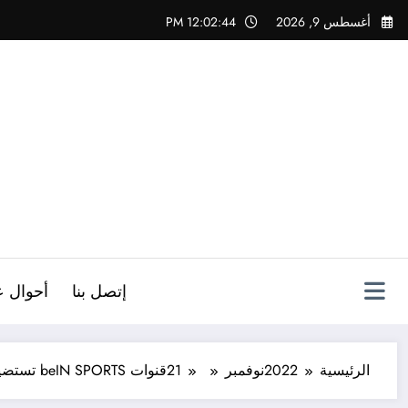
لتجاوز
أغسطس 9, 2026
12:02:45 PM
لى
لمحتوى
ص
إتصل بنا
أحوال ع
الرئيسية
2022
نوفمبر
21
قنوات beIN SPORTS تستضيف أكثر من 120 محللاً خبيراً خلال شهر البطولة..