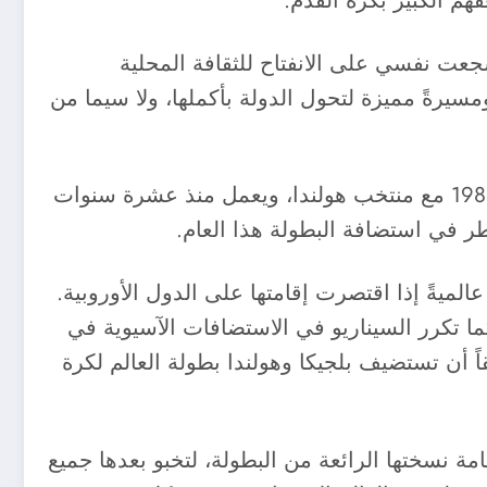
هم الكبير بكرة القدم.
عت نفسي على الانفتاح للثقافة المحلية
رةً مميزة لتحول الدولة بأكملها، ولا سيما من
ومن جانبه، حقق خوليت لقب دوري أبطال أوروبا مرتين مع نادي إيه سي ميلان ولقب بطولة أمم أوروبا 1988 مع منتخب هولندا، ويعمل منذ عشرة سنوات
الميةً إذا اقتصرت إقامتها على الدول الأوروبية.
كما تكرر السيناريو في الاستضافات الآسيوية في
اً أن تستضيف بلجيكا وهولندا بطولة العالم لكرة
مة نسختها الرائعة من البطولة، لتخبو بعدها جميع