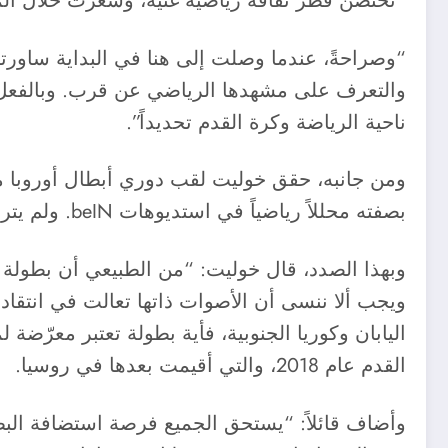
“تحتضن قطر ثقافةً رياضية غنية، وشعرت خلال المب
“وصراحةً، عندما وصلت إلى هنا في البداية ساور
والتعرف على مشهدها الرياضي عن قرب. وبالفعل، 
ناحية الرياضة وكرة القدم تحديداً”.
بصفته محللاً رياضياً في استديوهات beIN. ولم يتردد خوليت أبداً في الإجابة على سؤال كيز حول أحقية قطر في استضافة البطولة هذا العام.
وبهذا الصدد، قال خوليت: “من الطبيعي أن بطولة الع
ويجب ألا ننسى أن الأصوات ذاتها تعالت في انتقاد 
اليابان وكوريا الجنوبية، فأية بطولة تعتبر معرّضة
القدم عام 2018، والتي أقيمت بعدها في روسيا.
وأضاف قائلاً: “يستحق الجميع فرصة استضافة البطول