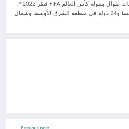
وتستضيف استديوهات beIN SPORTS مجموعة واسعة من أشهر النجوم والخبراء الرياضيين لتحليل المباريات طوال بطولة كأس العالم FIFA قطر 2022™.
وتؤدي beIN SPORTS دوراً مهماً في الترويج لدولة قطر والبطولة، بصفتها الناقل الرسمي للبطولة في فرنسا و24 دولة في منطقة الشرق الأوسط وشمال
Previous post