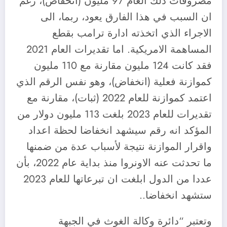
مصروفات ذلك العام 97 مليون (انخفاض)، رغم
ان السبب في هذا الفارق يعود، ربما، الى
الاجراء الذي اتخذته ادارة ترامب بقطع
المساهمة الامريكية. اما تقديرات العام 2021
فقد كانت 124 مليون مقارنة مع 110 مليون
كموازنة فعلية (انخفاض)، وهو نفس الرقم الذي
اعتمد كموازنة للعام 2022 (ثبات)، مقارنة مع
تقديرات للعام 2023 بلغت 113 مليون دولار من
المؤكد انه رقم سيشهد انخفاضا لحظة اعداد
واقرار الموازنة نتيجة لأسباب عدة من ضمنها
ما تحدثت عنه الاونروا منذ بداية عام 2022، بأن
عددا من الدول ابلغت ان تبرعاتها للعام 2023
ستشهد انخفاضا..
وتعتبر “دائرة وكالة الغوث في الجبهة