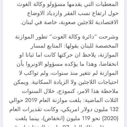
المعطيات التي يقدمها مسؤولو وكالة الغوث
حول ارتفاع نسب الفقر وازدياد الاوضاع
الاقتصادية للاجئين صعوبة، خاصة في لبنان.
وشرحت “دائرة وكالة الغوث” تطور الموازنة
المخصصة للبنان بقولها: المتابع لمسار
الموازنة، يلاحظ ان حركتها كانت اما ثباتا او
انخفاضا، وهذا ما يؤكده مسؤولو الاونروا بأن
الموازنة لم تتغير منذ سنوات، ولم تواكب لا
احتياجات اللاجئين ولا الزيادة السكانية. ويمكن
ملاحظة هذا الامر، كنموذج، خلال السنوات
الثلاث الماضية: بلغت موازنة العام 2019 حوالي
132 مليون دولار امريكي، وكانت تقديرات العام
(2020) نحو 119 مليون (انخفاض)، بينما بلغت