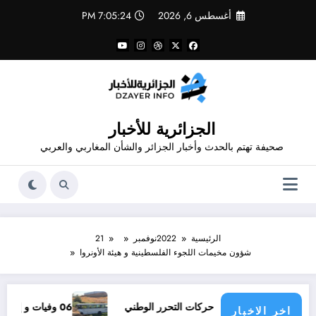
لتجاوز
أغسطس 6, 2026
7:05:25 PM
لى
لمحتوى
الجزائرية للأخبار
صحيفة تهتم بالحدث وأخبار الجزائر والشأن المغاربي والعربي
الرئيسية
2022
نوفمبر
21
شؤون مخيمات اللجوء الفلسطينية و هيئة الأونروا
ارب حركات التحرر الوطني
06 وفيات و إصابة 25 جريح في حادث مرور بقسنطينة
اخر الاخبار