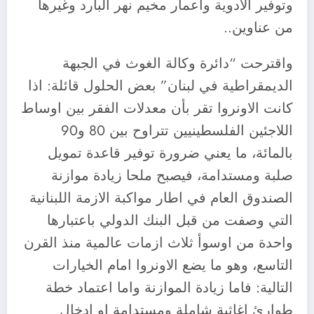
وتوفير الادوية واعمار مخيم نهر البارد وغيرها
من عناوين..
واقترحت “دائرة وكالة الغوث في الجبهة
الديمقراطية في لبنان” بعض الحلول قائلة: اذا
كانت الاونروا تقر بأن معدلات الفقر بين اوساط
اللاجئين الفلسطينيين تتراوح بين 80 و90
بالمائة، ما يعني ضرورة توفير قاعدة تمويل
صلبة ومستدامة، فيصبح ملحا زيادة موازنة
الصندوق العام في اطار مواكبة الازمة اللبنانية
التي وصفت من قبل البنك الدولي باعتبارها
واحدة من اوسوأ ثلاث ازمات عالمية منذ القرن
التاسع، وهو ما يضع الاونروا امام الخيارات
التالية: فاما زيادة الموازنة واما اعتماد خطة
طوارئ اغاثية شاملة ومستدامة او ادخال