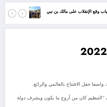
لى مالك بن نبي
الذكرى 65 لإستشهاد العقيد الجيلالي بونعامة ببلدية برج بونعامة بتيسمسيلت
 “التنظيم كان من أروع ما يكون ويشرف دولة