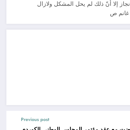
جاز إلا أنّ ذلك لم يحل المشكل ولازال
 غانم ص
Previous post
رضت مع عقد مؤتمر المجلس الوطني الكوردي