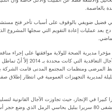
لتحاليل والأشعة فضلا عن المبيت والأكل خاصة وان الك
ة بالعاصمة.
ي فضيل ضويفي بالوقوف على أسباب تأخر فتح مستشفى
بل 13 سنة واستهلكت أكثر من 01 مليار دج بعد عمليات إعادة التقويم التي 
لماضي.
مؤخرا مديرية الصحة للولاية موافقتها على إجراء مناق
الوقت، خاصة وأن عملية الإنجاز تأخرت
 المرضى ومنظمات المجتمع المدنى قامت الشركة بم
لة لمديرية التجهيزات العمومية في انتظار إطلاق صفقة ا
كبيرا في الإنجاز، حيث تجاوزت الآجال القانونية لتسل