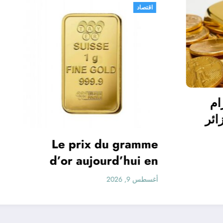
اقتصاد
لرسمي لـ غرام
ليوم في الجزائر
ذهب بالدينار
e prix du gramme
 اليوم
or aujourd’hui en
Algérie
أغسطس 9, 2026