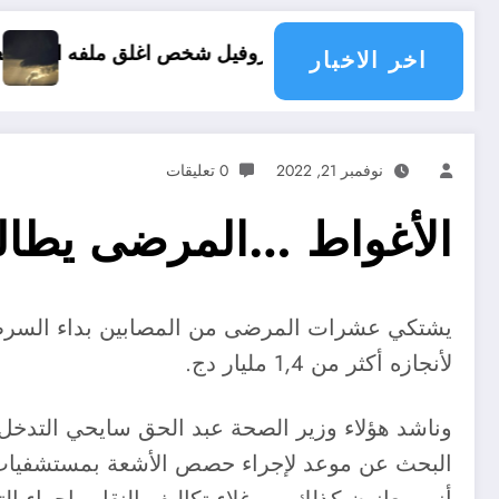
 شخص اغلق ملفه الشخصي في فيسبوك دون طلب صداقة .. الاطلاع على محتوى صفحة شخص اغلق ملفه الشخصي في 
 les pays du monde
اخر الاخبار
نوفمبر 21, 2022
0 تعليقات
الأغواط …المرضى يطال
لأنجازه أكثر من 1,4 مليار دج.
وناشد هؤلاء وزير الصحة عبد الحق سايحي التدخل
البحث عن موعد لإجراء حصص الأشعة بمستشفيات ال