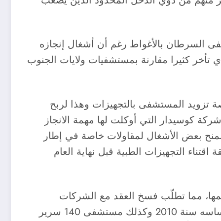
ثير منهم من ذوي الدخل المحدود الذين يصعب
 السرطان بالأغواط رغم أن أشغال إنجازه
سجلها المشروع الذي تأخر كثيرا مقارنة بمستشفيات ولايات الجنوب
صة تزويد المستشفى بالتجهيزات وهذا لربح
 مقارنة بالآجال التعاقدية التي كانت محددة بـ 2014 إلاّ أنّ تماطل شركة كوسيدار التي أوكلت لها مهمة الانجاز
نح بعض الأشغال لمقاولات خاصة في إطار
قتناء التجهيزات الطبية قبل نهاية العام
يمها، مما تطلّب فسخ العقد مع الشركات
والمقاولات المكلفة بانجازها وهو ما حدث مع مستشفى 80 سريرا ببليل بحاسي الرمل الذي وضع حجر أساسه سنة 2010 وكذلك مستشفى 140 سرير