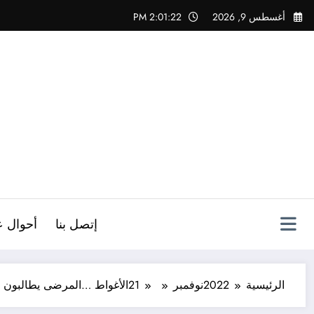
لتجاوز
أغسطس 9, 2026
2:01:23 PM
لى
لمحتوى
ص
إتصل بنا
أحوال ع
الرئيسية
2022
نوفمبر
21
الأغواط …المرضى يطالبون 