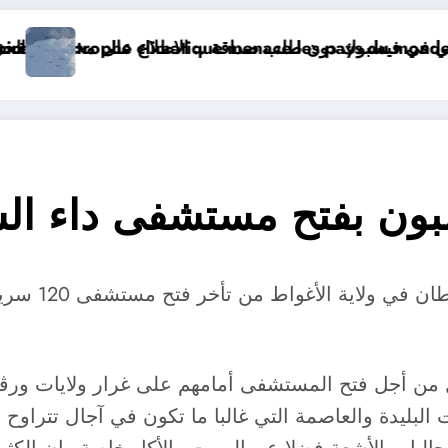
فيسبوك دون طلب صداقة
La pire catastrophe climatique menace
الحرارة و الرياح و الأمطار و الوضعية الجوية و
بون بفتح مستشفى داء ا
 من أجل فتح المستشفى أمامهم على غرار ولايات ورڨلة
بليدة والعاصمة التي غالبا ما تكون في آجال تتراوح 