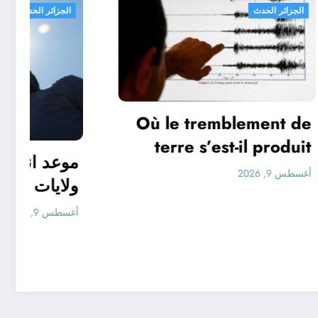
الجزائر الحدث
Où le tremblement de
terre s’est-il produit
aujourd’hui ?
أغسطس 9, 2026
Surveillance des
L
tremblements de terre
d’
dans le monde&