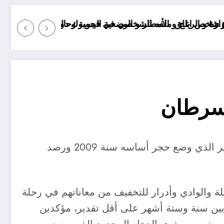
حالة البحر في الولايات الجزائرية اليوم
موعد انخفاض الحرارة في ولايات الجزائر
لسرطان
يشتكي عشرات المرضى من المصابين بداء السرطان في ولاية الأغواط من تأخر فتح مستشفى 120 سرير الذي وضع حجر أساسه سنة 2009 ورصد
 والوادي وأدرار للتخفيف من معاناتهم في رحلة
بين سنة وستة أشهر على أقل تقدير، مؤكدين