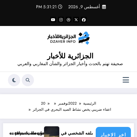
لتجاوز
أغسطس 9, 2026
5:31:21 PM
لى
لمحتوى
الجزائرية للأخبار
صحيفة تهتم بالحدث وأخبار الجزائر والشأن المغاربي والعربي
الرئيسية
2022
نوفمبر
20
اعفاء ضريبي يخص نشاط الصيد البحري في الجزائر
في فيسبوك دون طلب صداقة .. الاطلاع على محتوى صفحة شخص اغلق ملفه الشخصي في فيسبوك دون طلب صداقة
atique menace les pays du monde
اخر الاخبار