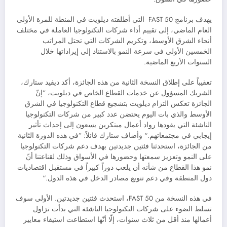
يهدف برنامج FAST 50 التي أطلقته ديلويت في المنطة للمرة الأولى
العام الماضي، إلى تقييم أداء شركات التكنولوجيا العاملة في مختلف
أنحاء الشرق الأوسط، وتكريم الشركات التي تحتل المراتب
الخمسين الأولى في سرعة النمو بالاستناد إلى إيراداتها خلال
السنوات الأربع الماضية.
تعقيباً على إطلاق النسخة الثانية من هذه الجائزة، أكد ديفيد ستارك،
الشريك المسؤول عن خدمات القطاع الخاص في ديلويت، ”إنّ
الجائزة تعكس التزام ديلويت بتشجيع قطاع التكنولوجيا في الشرق
الأوسط والذي بات اليوم يحتضن عدد كبير من شركات التكنولوجيا
الناشئة التي يقودها رواد أعمال مبتكرين يسعون إلى إحداث تأثير
إيجابي في مجتمعاتهم.“ وأضاف ستارك قائلاً: ”في هذه الدورة الثانية
من الجائزة، استحدثنا فئتين جديدتين بهدف دعم شركات التكنولوجيا
على النمو وتعزيز سمعتها وحضورها في الأسواق وذلك لقناعتنا أنّ
نمو هذا القطاع من شأنه أن يلعب دوراً كبيراً في مستقبل اقتصاديات
دول المنطقة وفي دعم تنويع مصادر الدخل في هذه الدول.“
في هذه النسخة من FAST 50، استحدث فئتين جديدتين. الأولى سوف
تسلط الضوء على شركات التكنولوجيا الناشئة التي بدأت تزاول
أعمالها منذ أقل من ثلاث سنوات، إلّا أنّها استطاعت استيفاء معايير