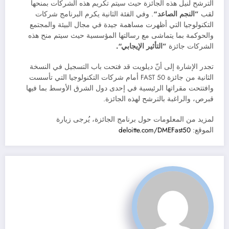
الترشح لنيل هذه الجائزة حيث سيتم تكريم هذه الشركات بمنحها
لقب
”النجم الصاعد
“
. وفي الفئة الثانية يكرم البرنامج شركات
التكنولوجيا التي أظهرت مساهمة جيدة في مجال البيئة والمجتمع
والحوكمة بما يتماشى مع رسالتها المؤسسية حيث سيتم منح هذه
الشركات جائزة
”التأثير الإيجابي“.
تجدر الإشارة إلى أنّ ديلويت قد فتحت باب التسجيل في النسخة
الثانية من جائزة FAST 50 أمام شركات التكنولوجيا التي تأسست
وافتتحت مقراتها الرئيسية في إحدى دول الشرق الأوسط بما فيها
قبرص، والراغبة بالترشح لهذه الجائزة.
لمزيد من المعلومات حول برنامج الجائزة، يُرجى زيارة
الموقع:
deloitte.com/DMEFast50