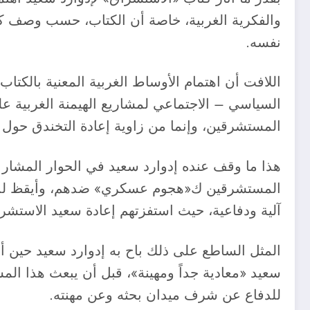
والفكرية الغربية، خاصة أن الكتاب، حسب وصف كم
نفسه.
اللافت أن اهتمام الأوساط الغربية المعنية بالك
السياسي – الاجتماعي لمشاريع الهيمنة الغربية ع
المستشرقين، وإنما من زاوية إعادة التخندق حول
هذا ما وقف عنده إدوارد سعيد في الحوار المشار إل
المستشرقين ك«هجوم عسكري» ضدهم، وأيقظ لديهم
آلية ودفاعية، حيث استفزتهم إعادة سعيد الاستشرا
المثل الساطع على ذلك باح به إدوارد سعيد حين أ
سعيد «معادية جداً ومهينة»، قبل أن يبعث هذا الم
للدفاع عن شرف ميدان بحثه وعن مهنته.