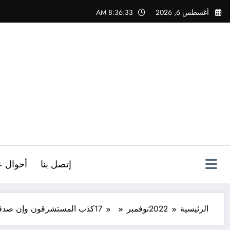
لتجاوز
أغسطس 6, 2026
8:36:35 AM
لى
لمحتوى
ص
إتصل بنا
أحوال ع
الرئيسية
2022
نوفمبر
17
كذب المستشرقون وإن صدقو