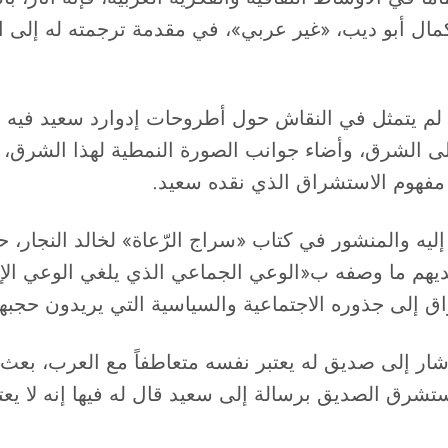
ال أبو ديب، «غير عربي»، في مقدمة ترجمته له إلى ال
تاب لم يتمثل في النقاش حول أطروحات إدوارد سعيد ف
لى الشرق، وأضاء جوانب الصورة النمطية لهذا الشرق، 
 مفهوم الاستشراق الذي نقده سعيد.
يه والمنشور في كتاب «سراج الرّعاة» لخالد النجار، حي
 ما وصفه ب«الوعي الجماعي الذي يلغي الوعي الإنس
ق إلى جذوره الاجتماعية والسياسية التي يريدون حجبها
شار إلى صديق له يعتبر نفسه متعاطفاً مع العرب، بعث
ستشرق الصديق برسالة إلى سعيد قال له فيها إنه لا يعت