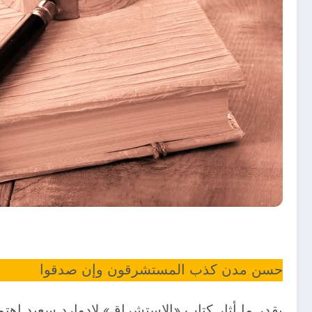
حسن مدن كذب المستشرقون وإن صدقوا
بقدر ما أثار كتاب «الاستشراق» لإدوارد سعيد اهتماما