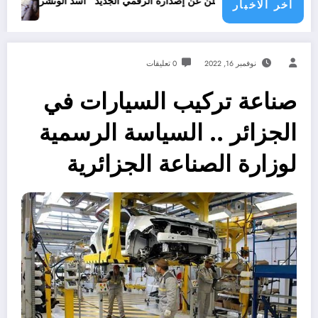
جرائم الاحتلال
ور شاهد يعلن عن إصداره الرقمي الجديد “أسد الونشريس” تخليدا لنضال الشهيد
اخر الاخبار
نوفمبر 16, 2022
0 تعليقات
صناعة تركيب السيارات في
الجزائر .. السياسة الرسمية
لوزارة الصناعة الجزائرية