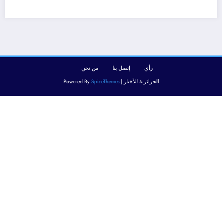
رأي
إتصل بنا
من نحن
الجزائرية للأخبار | Powered By
SpiceThemes