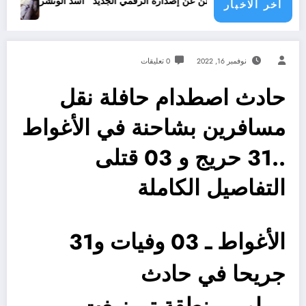
جرائم الاحتل
قدور شاهد يعلن عن إصداره الرقمي الجديد “أسد الونشريس” تخليدا لنضال الشه
اخر الاخبار
نوفمبر 16, 2022
0 تعليقات
حادث اصطدام حافلة نقل
مسافرين بشاحنة في الأغواط
..31 حريج و 03 قتلى
التفاصيل الكاملة
الأغواط ـ 03 وفيات و31
جريحا في حادث