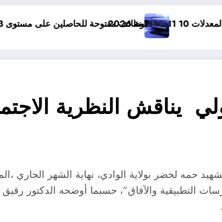
وظائف مفتوحة للحاصلين على مستوى 3 ثانوي في الجزائر .. 15 وظيفة مفتوحة لاحصاب مستوى الثالثة ثانوي في الجزائر
لي يناقش النظرية الاجتم
لشهيد حمه لخضر بولاية الوادي، نهاية الشهر الجاري ،الم
سات التطبيقية والآفاق”، حسبما أوضحه الدكتور رقيق عب