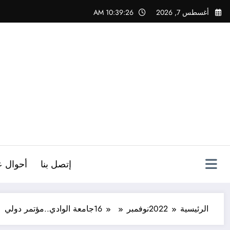
لتجاوز
أغسطس 7, 2026
10:39:27 AM
لى
لمحتوى
ص
إتصل بنا
أحوال ع
الرئيسية
2022
نوفمبر
16
جامعة الوادي..مؤتمر دولي ي