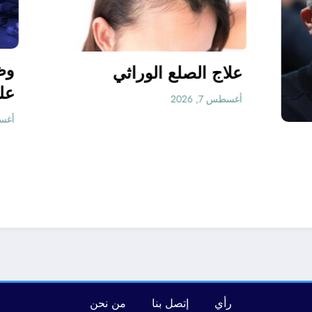
علاج الصلع الوراثي
أغسطس 7, 2026
بين أمين غويري جمال
و أحمد بن بلة
المحرر
رأي
إتصل بنا
من نحن