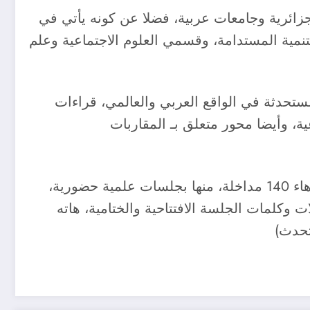
ائرية وجامعات عربية، فضلا عن كونه يأتي في
لتنمية المستدامة، وقسمي العلوم الاجتماعية وعلم
ستحدثة في الواقع العربي والعالمي، قراءات
ية، وأيضا محور متعلق بـ المقاربات
في حين برمج لهذا المؤتمر العلمي التكويني الدولي الذي يشرف على رئاسته الدكتور إبراهيم الذهبي، زهاء 140 مداخلة، منها بجلسات علمية حضورية،
وكلمات الجلسة الافتتاحية والختامية، هاته
تحدث)