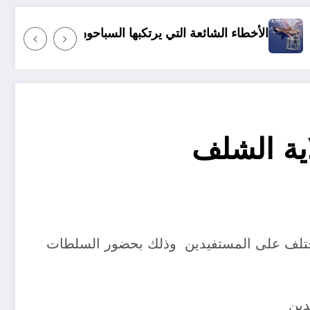
شائعة التي يرتكبها السباحون والغطاسون على الشاطئ
زبائن سوناطراك الجزا
بمقر ولاية الشلف على عملية توزيع حصة 220 وحدة سكنية بمختلف على المستفيدين وذلك بحضور السلطات