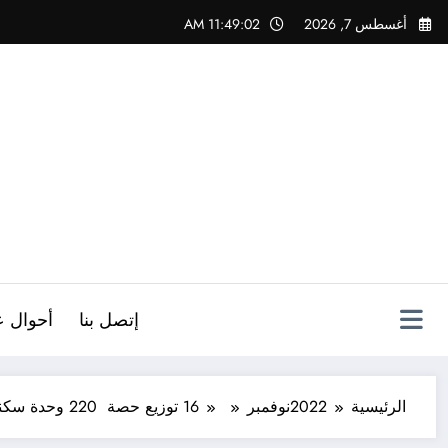
لتجاوز
أغسطس 7, 2026
11:49:03 AM
لى
لمحتوى
ص
إتصل بنا
أحوال ع
الرئيسية
2022
نوفمبر
16
توزيع حصة 220 وحدة سكنية بمختلف الصيغ بولاية الشلف