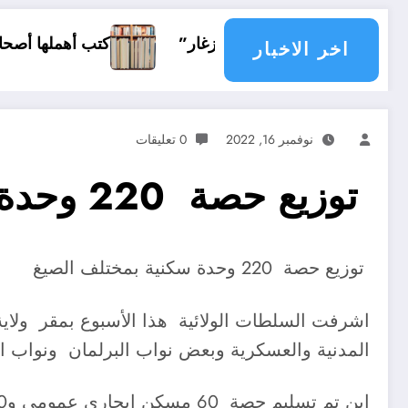
 المسعود زغار”
كتب أهملها أصحاب الاختصاص
اخر الاخبار
نوفمبر 16, 2022
0 تعليقات
توزيع حصة 220 وحدة سكنية بمختلف الصيغ بولاية الشلف
توزيع حصة 220 وحدة سكنية بمختلف الصيغ
المدنية والعسكرية وبعض نواب البرلمان ونواب ا
اين تم تسليم حصة 60 مسكن ايجاري عمومي و160 إعانة مالية تخص البناء الريفي وسط فرحة المستفيدين