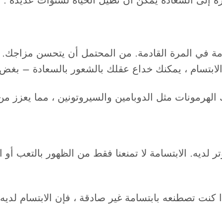
ة إلى السعادة يمكن أن تطيل الحياة لسنوات عديدة .
مة في المرة القادمة. من المحتمل أن يتحسن مزاجك.
لابتسام ، يمكنك خداع عقلك بالشعور بالسعادة – بغض ال
لك الهرمونات مثل الدوبامين والسيروتونين ، مما يعزز م
يه. الابتسامة لا تمنعنا فقط من الظهور بالتعب أو الإر
كنت تصطنعه بابتسامة غير صادقة ، فإن الابتسام لديه ا