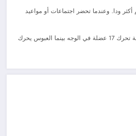
 أكثر ودا. وعندما تحضر اجتماعات أو مواعيد
وأخيرا ، لا بد من التذكير أن الابتسامة جواز سفر يمكن أن يمررك على أصعب الحدود منوهين أن الابتسامة تحرك 17 عضلة في الوجه بينما العبوس يحرك