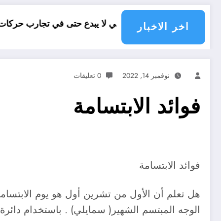
ل النقلي لا يبدع حتى في تجارب حركات التحرر الوطني
06 وفيات و إصابة 25 جريح في حادث مرور بقسنطينة
اخر الاخبار
نوفمبر 14, 2022
0 تعليقات
فوائد الابتسامة
فوائد الابتسامة
الوجه المبتسم الشهير( سمايلي) . باستخدام دائرة