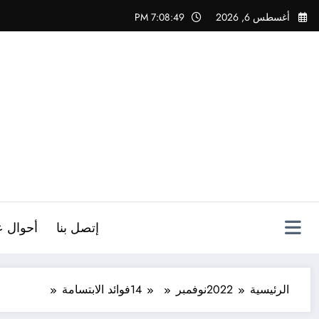
لتجاوز
أغسطس 6, 2026
7:08:50 PM
لى
لمحتوى
ص
إتصل بنا
أحوال ع
الرئيسية
2022
نوفمبر
14
فوائد الابتسامة