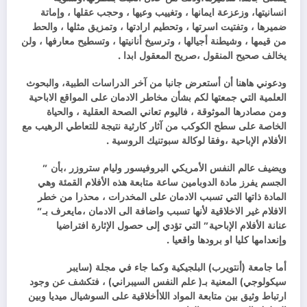
انسانيتها، وزعزعة ايمانها ، وتغييب وعيها ، وحجب عقلها ، وإماتة
ضميرها ، وتفتيت اسرتها ، وتحطيم ارادتها ، وتمزيق مثلها ، والحط
من قيمها ، وشيطنة أجيالها ، وترسيخ أنانيتها ، وتسطيح معارفها ، ولن
يخالف صحيح المنقول ،صريح المعقول ابدا .
ودعوني هاهنا أن أستعرض جانبا من آخر الدراسات الطبية، والبحوث
العلمية التي جمعتها لكم بشأن مخاطر الادمان على المواقع الاباحية
ومن مصادرها الموثوقة ، ف
اليوم تعاني الصحة العقلية ، والحياة
الخاصة على سطح الكوكب من آثار كارثية نتيجة للتعاطي الرهيب مع
الأفلام الإباحية ،وفقا لوكالة سبوتنيك الروسية .
ويضيف عالم النفس الأمريكي البروفيسور وليام ستروزر ،بأن ”
الجسم يفرز مادة الدوبامين ساعة متابعة هذه الأفلام القمئة وهي
المادة ذاتها التي تسبب الادمان على المخدرات ، محذرا من خطر
الافلام غير الاخلاقية لأنها تسبب واضافة الى الادمان ،مايعرف بـ”
عنانة الأفلام الإباحية” التي تؤدي إلى حصول الإثارة افتراضيا
وإنعدامها كليا او برودها واقعيا .
أما جامعة (أنتويرب) البلجيكية وكما جاء في مجلة (سايبر
سيكولوجي) المعنية بـ( علم النفس السيبراني) ، فتكشف عن وجود
ارتباط وثيق بين متابعة المواد اللاأخلاقية على السوشيال ميديا وبين