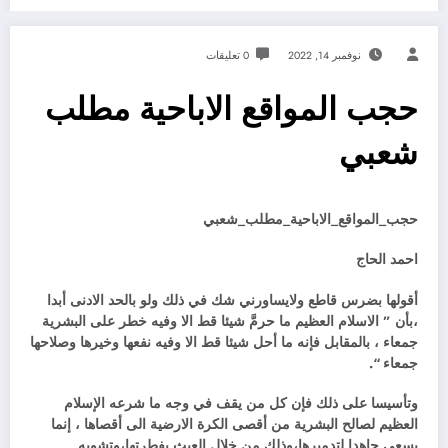
نوفمبر 14, 2022
0 تعليقات
حجب المواقع الاباحية مطلب
شعبي
حجب_المواقع_الاباحية_مطلب_شعبي
احمد الحاج
أقولها بضرس قاطع ولايساورني شك في ذلك ولو بالحد الادنى أبدا
،بأن ” الاسلام العظيم ما حرمَّ شيئا قط الا وفيه خطر على البشرية
جمعاء ، بالمقابل فإنه ما أحل شيئا قط الا وفيه نفعها وخيرها وصلاحها
جمعاء “.
وتأسيسا على ذلك فإن كل من يقف في وجه ما شرعه الإسلام
العظيم لصالح البشرية من أقصى الكرة الارضية الى أقصاها ، إنما
يسعى جاهدا لتدميرها،وذلك من خلال العبث بفطرتها،وتشويه