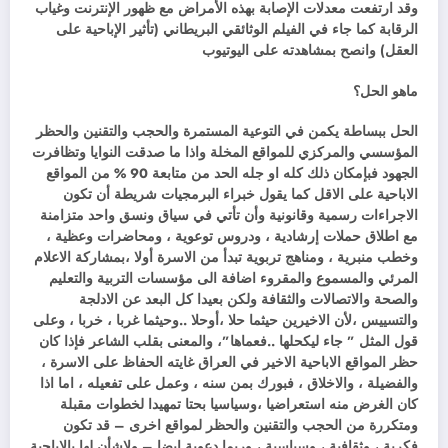
وقد ارتفعت معدلات الإصابة بهذه الأمراض مع ظهور الإنترنت وغياب
الرقابة كما جاء في الفيلم الوثائقي البريطاني (تأثير الإباحية على
العقل) وانصح بمشاهدته على اليوتيوب
ماهو الحل؟
الحل ببساطة يكمن في التوعية المستمرة والحجب والتقنين والحظر
المؤسسي والمركزي للمواقع المخلة واذا ما صدقت النوايا وتظافرت
الجهود فبإمكان ذلك كله او جله الحد من متابعة 90 % من المواقع
الاباحية على الاقل كما يقول خبراء البرمجيات شريطة أن تكون
الاجراءات رسمية وقانونية وأن تأتي في سياق ونسق واحد متزامنة
مع اطلاق حملات إرشادية ، ودروس توعوية ، ومحاضرات وعظية ،
وخطب منبرية ، ومناهج تربوية تبدأ من الاسرة أولا ،بمشاركة الاعلام
المرئي والمسموع والمقروء اضافة الى مؤسسات التربية والتعليم
والصحة والاتصالات والثقافة ولكن بعيدا كل البعد عن الادلجة
والتسييس ،لأن الاخيرين حيثما حلا ،أوحلا ..وحيثما غربا ، خربا ، وعلى
قول المثل ” جاء ليكحلها ..فعماها”، والمعنى بقلب الشاعر فإذا كان
حظر المواقع الاباحية الاخير في العراق غايته الحفاظ على الاسرة ،
والفضيلة ، والاخلاق ، فبورك بمن سنه ، وعمل على تفعيله ، اما اذا
كان الغرض منه استعراضيا ،وسياسيا بحتا تمهيدا لخطوات مقبلة
ومتكررة من الحجب والتقنين والحظر لمواقع اخرى – قد تكون
فكرية ، وثقافية ، وسياسية ، وربما دعوية ايضا – ولاشأن لها بالاباحية