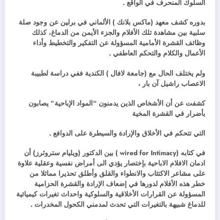
السلوك المنحرف في الواقع .
بدوره كشف معهد (ماكس بلانك ) الألماني في برلين عن وجود صلة
سلبية بين مشاهدة تلك الأفلام والجزء الأيمن من الدماغ، كذلك
وظائف القشرة الأمامية المسؤولة عن التفكير والتخطيط وأداء
الأعمال والكلام والتحكم العاطفي .
ولم يختلف الحال مع (جامعة لافال ) الكندية ففي دراسة لطبيبة
الاعصاب راشيل آن بار ،
كشفت عن أن الأشخاص الذين يدمنون “المواد الإباحية” يصابون
بأضرار في القشرة المخية
التي تتحكم في الأخلاق والإرادة والسيطرة على الدوافع .
في كتابه (wired for Intimacy ) بين الدكتور (ويليام ستروثرز) أن
ادمان الافلام الاباحية بإختصار يؤدي الى أمراض نفسية وعقلية علاوة
على مشاعر الاكتئاب والانطواء والقلق وأطلق تحذيرا مماثلا من
خطر هذه الأفلام لدورها في إضعاف الإرادة والقشرة الحزامية
المسؤولة عن القرارات الأخلاقية والسلوكية واحداث تغيرات كيميائية
للدماغ شبيهة بالتغيرات التي تحدث لمدمني الكحول المخدرات .