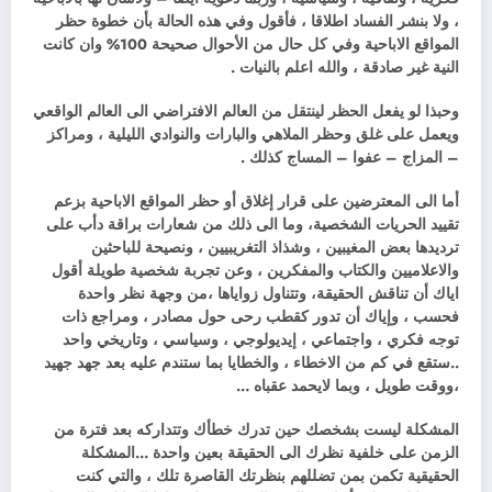
، ولا بنشر الفساد اطلاقا ، فأقول وفي هذه الحالة بأن خطوة حظر
المواقع الاباحية وفي كل حال من الأحوال صحيحة 100% وان كانت
النية غير صادقة ، والله اعلم بالنيات .
وحبذا لو يفعل الحظر لينتقل من العالم الافتراضي الى العالم الواقعي
ويعمل على غلق وحظر الملاهي والبارات والنوادي الليلية ، ومراكز
– المزاج – عفوا – المساج كذلك .
أما الى المعترضين على قرار إغلاق أو حظر المواقع الاباحية بزعم
تقييد الحريات الشخصية، وما الى ذلك من شعارات براقة دأب على
ترديدها بعض المغيبين ، وشذاذ التغريبيين ، ونصيحة للباحثين
والاعلاميين والكتاب والمفكرين ، وعن تجربة شخصية طويلة أقول
اياك أن تناقش الحقيقة، وتتناول زواياها ،من وجهة نظر واحدة
فحسب ، وإياك أن تدور كقطب رحى حول مصادر ، ومراجع ذات
توجه فكري ، واجتماعي ، إيديولوجي ، وسياسي ، وتاريخي واحد
..ستقع في كم من الاخطاء ، والخطايا بما ستندم عليه بعد جهد جهيد
،ووقت طويل ، وبما لايحمد عقباه …
المشكلة ليست بشخصك حين تدرك خطأك وتتداركه بعد فترة من
الزمن على خلفية نظرك الى الحقيقة بعين واحدة …المشكلة
الحقيقية تكمن بمن تضللهم بنظرتك القاصرة تلك ، والتي كنت