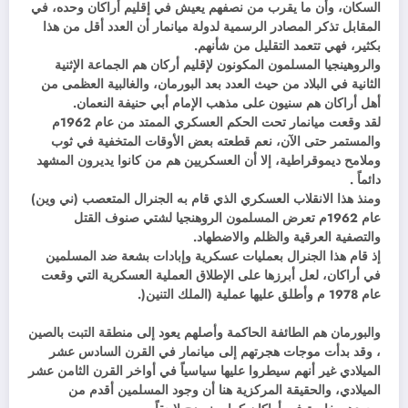
السكان، وأن ما يقرب من نصفهم يعيش في إقليم أراكان وحده، في
المقابل تذكر المصادر الرسمية لدولة ميانمار أن العدد أقل من هذا
بكثير، فهي تتعمد التقليل من شأنهم.
والروهينجيا المسلمون المكونون لإقليم أركان هم الجماعة الإثنية
الثانية في البلاد من حيث العدد بعد البورمان، والغالبية العظمى من
أهل أراكان هم سنيون على مذهب الإمام أبي حنيفة النعمان.
لقد وقعت ميانمار تحت الحكم العسكري الممتد من عام 1962م
والمستمر حتى الآن، نعم قطعته بعض الأوقات المتخفية في ثوب
وملامح ديموقراطية، إلا أن العسكريين هم من كانوا يديرون المشهد
دائماً .
ومنذ هذا الانقلاب العسكري الذي قام به الجنرال المتعصب (ني وين)
عام 1962م تعرض المسلمون الروهنجيا لشتي صنوف القتل
والتصفية العرقية والظلم والاضطهاد.
إذ قام هذا الجنرال بعمليات عسكرية وإبادات بشعة ضد المسلمين
في أراكان، لعل أبرزها على الإطلاق العملية العسكرية التي وقعت
عام 1978 م وأطلق عليها عملية (الملك التنين(.
والبورمان هم الطائفة الحاكمة وأصلهم يعود إلى منطقة التبت بالصين
، وقد بدأت موجات هجرتهم إلى ميانمار في القرن السادس عشر
الميلادي غير أنهم سيطروا عليها سياسياً في أواخر القرن الثامن عشر
الميلادي، والحقيقة المركزية هنا أن وجود المسلمين أقدم من