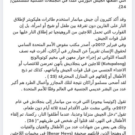
التي أشعلها الجيش البورمي عمداً في التجمعات السكنية للمسلمين(
24).
وقد أكد كثيرون أن جيش ميانمار استخدم طائرات هليكوبتر لإطلاق
النار على الفارين دون تفرقة بين طفل أو شيخ أو امرأة، بل إن
القوارب التي تحمل اللاجئين من الروهينجيا تم إطلاق النار عليها من
قبل قوات الجيش.
وفي فبراير 2017م، أصدر مكتب مفوض الأمم المتحدة السامي
لحقوق الإنسان تقريراً عن المجازر في أراكان، أقرت فيه نصف
النساء اللواتي تم إجراء حوار معهن في مخيم كوتوبالونج
(Kutupalong) للاجئين في بنجلاديش بأنهن تعرضن للاغتصاب أو
الاعتداء الجنسي من قبل قوات الجيش وأتباعهم، كذلك تم ذبح
الأطفال أو إلقائهم في المنازل المحترقة (25 ) .
لقد أضحى مسلمو أراكان نتيجة لتلك المجازر وأعمال الطرد هم أكبر
عدد من البشر عديمي الجنسية في العالم وفقًا للأمم المتحدة .
تقول (كوتيسا بيجوم) التي فرت من ميانمار إلى بنجلادش في عام
2017م، والتي مشت على الأقدام لمدة ثلاثة أيام دون طعام،
تقول”دخل الجيش منزلنا وعذبنا، عندما أطلقوا النار، ركضنا، تم إلقاء
الأطفال في النهر، لقد قتلوا أي شخص في طريقهم”( 26) .
وتلك هي بعض من شهادات عدد من الأطفال والفتيان والفتيات
الروهينجا الذين قابلتهم صحيفة (Benar News) في مخيمات اللاجئين