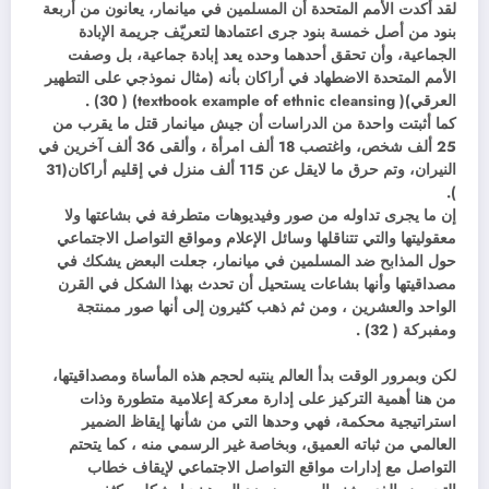
لقد أكدت الأمم المتحدة أن المسلمين في ميانمار، يعانون من أربعة
بنود من أصل خمسة بنود جرى اعتمادها لتعريّف جريمة الإبادة
الجماعية، وأن تحقق أحدهما وحده يعد إبادة جماعية، بل وصفت
الأمم المتحدة الاضطهاد في أراكان بأنه (مثال نموذجي على التطهير
العرقي)( textbook example of ethnic cleansing) ( 30) .
كما أثبتت واحدة من الدراسات أن جيش ميانمار قتل ما يقرب من
25 ألف شخص، واغتصب 18 ألف امرأة ، وألقى 36 ألف آخرين في
النيران، وتم حرق ما لايقل عن 115 ألف منزل في إقليم أراكان(31
).
إن ما يجرى تداوله من صور وفيديوهات متطرفة في بشاعتها ولا
معقوليتها والتي تتناقلها وسائل الإعلام ومواقع التواصل الاجتماعي
حول المذابح ضد المسلمين في ميانمار، جعلت البعض يشكك في
مصداقيتها وأنها بشاعات يستحيل أن تحدث بهذا الشكل في القرن
الواحد والعشرين ، ومن ثم ذهب كثيرون إلى أنها صور ممنتجة
ومفبركة ( 32) .
لكن وبمرور الوقت بدأ العالم ينتبه لحجم هذه المأساة ومصداقيتها،
من هنا أهمية التركيز على إدارة معركة إعلامية متطورة وذات
استراتيجية محكمة، فهي وحدها التي من شأنها إيقاظ الضمير
العالمي من ثباته العميق، وبخاصة غير الرسمي منه ، كما يتحتم
التواصل مع إدارات مواقع التواصل الاجتماعي لإيقاف خطاب