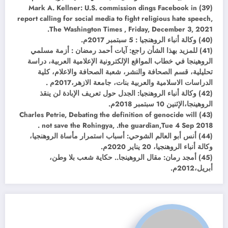
(39) Mark A. Kellner: U.S. commission dings Facebook in
report calling for social media to fight religious hate speech,
The Washington Times , Friday, December 3, 2021.
(40) وكالة أنباء الروهنجيا : 5 سبتمبر 2017م.
(41) للمزيد بهذا الشأن راجع: آيات أحمد رمضان : أزمة مسلمي
الروهينجا في خطاب المواقع الإلکترونية الإعلامية العربية، دراسة
تحليلية، قسم الصحافة والنشر، شعبة الصحافة والاعلام، کلية
الدراسات الاسلامية والعربية بنات، جامعة الازهر،2017م .
(42) وكالة أنباء الروهنجيا: الجدل حول تعريف الإبادة لن ينقذ
الروهينجا،الإثنين 10 سبتمبر 2018م.
(43) Charles Petrie, Debating the definition of genocide will
not save the Rohingya, .the guardian,Tue 4 Sep 2018 .
(44) أنس أبو العالم الشوحي: أسباب استمرار مأساة الروهنجيا،
وكالة أنباء الروهنجيا، 20 يناير 2020م.
(45) أمجد رمان: مقال الروهينجا.. حكاية شعب بلا وطن،
أبريل،2012م.