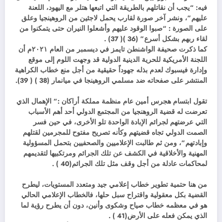
فيه: “يجب أن نقاتلهم بالطريقة التي اتبعها هتلر مع اليهود، اللعنة
عليهم”، ونشر آخر صورة لقارب يحمل لاجئين من الروهينجيا وعلق
على الصورة : “صبوا الوقود عليهم وأشعلوا النيران حتى يتمكنوا من
لقاء ربهم بشكل أسرع” (36 )( 37) .
كما ذكرت صحيفة الواشنطن تايمز في ديسمبر من العام ٢٠٢١م أن
اللجنة الأمريكية للحرية الدينية الدولية قد وجهت اللوم إلى موقع
وإدارة فيسبوك لعدم بذله جهوداً حقيقية من أجل منع خطاب الكراهية
المنتشر على صفحاته ضد مسلمي الروهينجا في ميانمار (38 ) ( 39).
تقول ابتسام هجرس أمين عام منظمة مملكة أراكان :” الإهمال الذي
تعرضت له قضية الروهنجيا من المجتمع الدولي أحد أهم الأسباب
التي عرضتهم لجرائم الإبادة الواحدة تلو الأخرى، في حين فسر
الصمت الدولي تجاه قضيتهم وكأنه تصريح مفتوح للمجرمين لقتلهم
وإبادتهم”، ومن ثم طالبت الإعلاميين والصحفيين بتحمل المسؤولية
المهنية والأخلاقية في الكشف عن تلك الجرائم ومرتكبيها لتقديمهم
لمحاكمات عادلة من أجل وقف مثل تلك الجرائم(40 ) .
من هنا حتمية تطوير خطاب إعلامي جيد ومتعدد المستويات، ليطرح
القضية بكل معقولية واقتراح سبل حلها، فالخطاب الإعلامي الحالي
هو في معظمه خطاب صياح وشكوى وأنين، دون أن يطرح رؤية لما
الذي يمكن فعله على الأرض(41 ) .