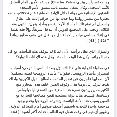
وها هو تشارلس بيتري(Charles Petrie) مساعد الأمين العام السابق
للأمم المتحدة، وكان يشغل منصب نائب منسق الأمم المتحدة
للشؤون الإنسانية في رواندا خلال الإبادة الجماعية عام 1994م، ها هو
يحذرنا من مصير رواندا وما حدث بها من جرائم إبادة على نطاق
واسع إن لم نمنع تلك المأساة الأركانية سريعاً، إذ يقول:” انتهى وقت
الكلام، ويجب على المجتمع الدولي أن يتدخل سريعاً، وإلاّ فقد يفشل
في إنقاذ مسلمي ميانمار، كما فشل من قبل في وقف مذابح رواندا
” (42 ) ( 43) .
والسؤال الذي يطل برأسه الآن : لماذا لم تتوقف هذه المأساة، مع كل
هذه الجرائم، وكل هذا الوقت الممتد، وكل هذه الإدانات الدولية؟
في محاولة للإجابة على هذا التساؤل يعدد لنا أنس الشوحي: أسباب
استمرار مأساة الروهنجيا، فيقول:” مأساة الروهنجيا قضية مسكينة؛
لأن أصحابها عاجزون عن تقديم الخدمات لصالح الدول الكبرى؛ ولذلك
بقيت تنزف إلى يومنا هذا.. وقوف الصين خلف هذه المجازر منع
الكثير ممن يريدون نصرة هذه القضية من التصدي لها دبلوماسيا
وسياسيا، فليست هناك دولة مستعدة لقطع مصالحها التجارية مع
الصين بسبب هذه الأمة البائسة، وتشرذم الروهنجيا وعدم وجود
مرجعية واحدة لتتحدث باسمهم أضعف صوتهم أمام المحاكم الدولية،
وظهور أزمتهم في وقت شغل فيه العالم بأحداث أكثر أهمية”( 44).