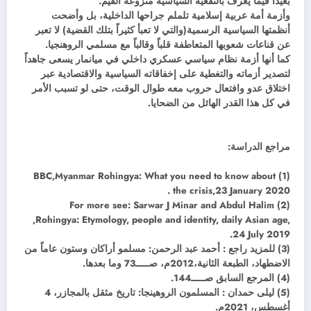
بعيداً فيما يعرف بالنفعية السياسية منزوعة القيم.
وأزمة أمة عربية إسلامية تلملم جراحها الداخلية، بل وأضحت
أنظمتها السياسية الرسمية(والتي لا تعبأ كثيراً بتلك القضية) لا تعبر
عن قناعات شعوبها المتعاطفة قلباً وقالباً مع مسلمي الروهنجيا.
كما أنها أزمة نظام سياسي عسكري داخلي في ميانمار يسعى جاهداً
لتصدير أزماته والتغطية على إخفاقاته السياسية والاقتصادية عبر
اختلاق عدو وافتعال حروب معه طوال الوقت، حتى لو تسبب الأمر
في كل هذا القدر الهائل من الضحايا.
مراجع الدراسة:
(1) BBC,Myanmar Rohingya: What you need to know about
the crisis,23 January 2020 .
(2) For more see: Sarwar J Minar and Abdul Halim
,Rohingya: Etymology, people and identity, daily Asian age,
24 July 2019.
(3) للمزيد راجع : أحمد عبد الرحمن: مسلمو أراكان وستون عاماً من
الاضطهاد، الطبعة الثانية،2012م، صـــــ73 وما بعدها.
(4) المرجع السابق صـــــ144.
(5) ليلى حمدان : المسلمون الروهينجا: تاريخ مثقل بالمجازر، 4
أغسطس، 2021م.