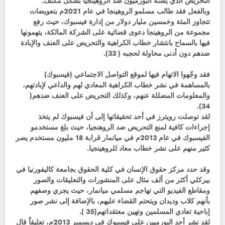
التحريض الذي يشنه البورميون ضد الروهينجيا بشكل مكثف.
وبالفعل فقد طالب مسلمو الروهينجا في عام 2021م بتعويضات
تتجاوز المئة وخمسين مليار دولار من إدارة فيسبوك، حيث رفع
مجموعة من الروهينجا دعوى قضائية على الشركة المالكة، يتهمونها
فيها بالسماح بانتشار خطاب الكراهية والتحريض على العنف والإبادة
ضدهم دون أدنى محاولة لحجبه ( 33).
فقد وجّهوا الاتهام فيها لموقع التواصل الاجتماعي (فيسبوك)
بالمساهمة في نشر خطاب الكراهية المعادي لهم والداعي لإبادتهم،
والمعلومات المضللة عنهم، وكذلك التحريض على العنف ضدهم(
34).
لقد توصلت رويترز في أحد تحقيقاتها إلى أن فيسبوك لم يتخذ
إجراءات كافية لمنع التحريض ضد الروهنجيا، حيث بلغ مستخدمو
الفيسبوك في عام 2013م في ميانمار قرابة 18 مليون مستخدم يصر
كثير منهم على نشر خطاب معاد للروهينجيا.
وقد حدد مركز حقوق الإنسان في كلية الحقوق بجامعة كاليفورنيا في
بيركلي أكثر من ألف مثال على المنشورات والتعليقات والصور
ومقاطع الفيديو التي تهاجم مسلمي ميانمار، حيث يجري وصفهم
بأنهم كلاب وديدان ويتحتم القضاء عليهم، بالإضافة إلى نشر صور
إباحية تعادي المسلمين وتهين معتقداتهم(35 ).
لقد نشر أحد البورميين على فيسبوك في ديسمبر 2013م، تعليقاً قال