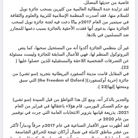
غاضبة من حديثها المضلل.
لقد تزايدة حدة المطالبة العالمية من كثيرين بسحب جائزة نوبل
للسلام منها، فقد أصدرت المنظمة الإسلامية للتربية والعلوم والثقافة
في سبتمبر من العام 2017م بيانًا دعت فيه لجنة جائزة نوبل لسحب
الجائزة منها، بدعوى أنها فقدت الأحقية بالجائزة بسبب دعمها للمجازر
ضد المسلمين في بلادها.
غير أن منظمي الجائزة أكدوا أنه من المستحيل سحبها، كما ينص
البروتوكول المنظم لها، فهي للأعمال السابقة للجائزة وليست مسئولة
عن التصرفات الشخصية اللاحقة والمستقبلية للذين حصلوا عليها (
22).
في المقابل قامت مدينة أكسفورد البريطانية بتجريد (سو تشي) من
جائزة (حرية أوكسفورد)( the Freedom of Oxford) التي سبق
ومنحتها إليها(23 ).
والجدير بالذكر أنه، ومع كل هذا التواطؤ من قبل السيدة (سو تشي)
مع حكم العسكر البورمي، قام هؤلاء باعتقالها في فبراير من العام
2021، بذريعة قيامها بتزوير الانتخابات العامة التي جرت في نوفمبر
من عام 2020 م.
لقد أظهرت صور الأقمار الصناعية في عام 2017م حرقاً ودماراً لأكثر
من عشر مناطق كاملة في شمال أراكان نتيجة للحرائق الشاسعة