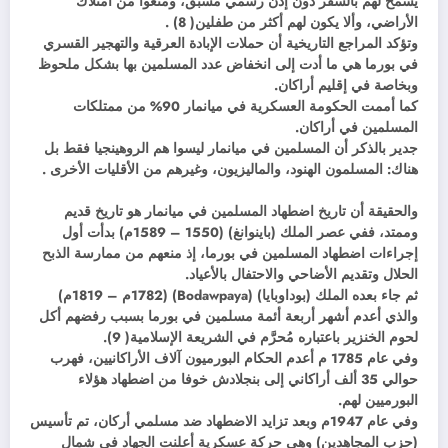
يسمح لهم بالسفر دون إذن رسمي مسبق، ومنعوا من امتلاك
الأراضي، وألا يكون لهم أكثر من طفلين( 8) .
وتؤكد المراجع التاريخية أن حملات الإبادة العرقية والتهجير القسري
في بورما هي ما أدت إلى انخفاض عدد المسلمين بها بشكل ملحوظ
وبخاصة في إقليم أراكان.
كما أممت الحكومة العسكرية في ميانمار 90% من ممتلكات
المسلمين في أراكان.
جدير بالذكر أن المسلمين في ميانمار ليسوا هم الروهينجيا فقط بل
هناك: المسلمون الهنود، والماليزيون، وغيرهم من الأقليات الأخرى .
والحقيقة أن تاريخ اضطهاد المسلمين في ميانمار هو تاريخ قديم
وممتد، ففي عصر الملك (باينوانغ) (1550 – 1589م) بدأت أول
إجراءات اضطهاد المسلمين في بورما، إذ منعهم من ممارسة الذبح
الحلال وتقديم الأضاحي والاحتفال بالأعياد.
ثم جاء بعده الملك (بوداوبايا) (Bodawpaya) (1782م – 1819م)
والذي أعدم أشهر أربعة أئمة مسلمين في بورما بسبب رفضهم أكل
لحوم الخنزير باعتباره مُحرَّم في الشريعة الإسلامية( 9).
وفي عام 1785 م أعدم الحكام البورميون آلاف الأراكانيين، فهرب
حوالي 35 ألف أراكاني إلى بنجلادش خوفا من اضطهاد هؤلاء
البورميين لهم.
وفي عام 1947م وبعد تزايد الاضطهاد ضد مسلمي أركان، تم تأسيس
(حزب المجاهدين) وهي حركة عسكرية أعلنت الجهاد في شمال