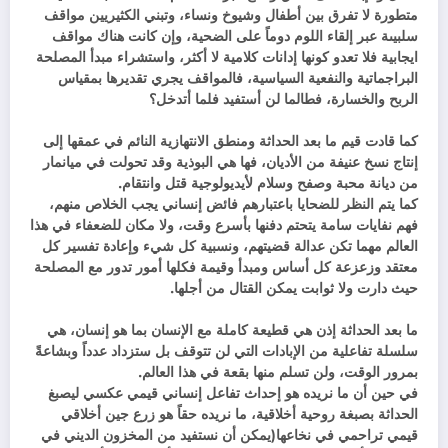
متطورة لا تفرق بين أطفال وشيوخ ونساء، وتبني الكثيريين مواقف
سلبيىة عبر إلقاء اللوم دوماً على الضحية، وإن كانت هناك مواقف
ايجابية فلا تعدو كونها إدانات كلامية لا أكثر، واستشراء مبدأ المصلحة
البراجماتية والنفعية السياسية، فالمواقف يجري تقديرها بمقياس
الربح والخسارة، فطالما لن أستفيد فلما أتدخل؟
كما قادت قيم ما بعد الحداثة ومنطق الانتهازية النائم في عمقها إلى
إنتاج نسخ عنيفة من الأديان، فها هي البوذية وقد تحولت في ميانمار
من ديانة محبة وصفح وسلام لأيديولوجية قتل وانتقام.
كما يتم النظر للضحايا باعتبارهم فائض إنساني يجب الخلاص منهم،
فهم نفايات سامة يتحتم دفنها بأسرع وقت، ولا مكان للضعفاء في هذا
العالم مهما تكن عدالة قضيتهم، ونسبية كل شيء وإعادة تفسير كل
معتقد وزعزعة كل أساس ومبدأ وقيمة فكلها أمور تدور مع المصلحة
حيث دارت ولا ثوابت يمكن القتال من أجلها.
ما بعد الحداثة إذن هي قطيعة كاملة مع الإنسان بما هو إنسان، هي
سلسلة تفاعلية من الإبادات التي لن تتوقف بل ستزداد عدداً وبشاعةً
بمرور الوقت، ولن تسلم منها بقعة في هذا العالم.
في حين أن ما نريده هو إحداث تفاعل إنساني قيمي عكسي ليصبغ
الحداثة بصبغة روحية أخلاقية، ما نريده حقاً هو زرع جين أخلاقي
قيمي تراحمي في نخاعها(يمكن أن نستفيد من المخزون الديني في