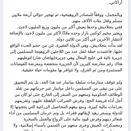
أراكاني.
وبالمجمل، ووفقاً للمصادر الروهينجية، تم تهجير حوالي أربعة ملايين
مسلم وقتل مئات الآلاف منهم.
ففي بنجلاديش وحدها يعيش أكثر من مليون وربع المليون لاجئ،
ويعتبر مخيم كوكس بازار وحده ملاذًا لأكثر من مليون لاجئ، بالإضافة
لانتشار الآخرين في أكثر من ثلاثين دولة.
لقد بدأت بنجلاديش، وهي الدولة الفقيرة، تئن من حجم العبء الواقع
عليها، فاعتمدت خطة لنقل عدد من اللاجئين الروهينجا المسلمين إلى
جزيرة نائية في خليج البنغال وهي جزيرة(بهاشان شار) لتوطينهم
هناك رغم معارضة كثيرين لأن الجزيرة منخفضة ومعرضة للفيضانات
المستمرة ومن ثم الغرق، ولا تتوافر بها مقومات حياة حقيقية.
ولم تتوقف ممارسات سلطة ميانمار عند هذا الحد، بل يتم التضييق
على من تبقى من المسلمين داخل ميانمار عبر حرمانهم من تقلد
الوظائف الحكومية ومنعهم من السفر إلى الخارج حتى لو كان من
أجل أداء فريضة الحج، وفرض الضرائب الباهظة عليهم، وتغريمهم
بغرامات مالية كبيرة، ومنع بيعهم المحاصيل الزراعية التي ينتجونها إلا
للدولة وبسعر زهيد لإبقائهم فقراء، بل وتم حرمان المسلمين من أداء
شعائر دينهم وفرض قيود مالية على الزواج والعمل بالسخرة
ومعسكرات الجيش وجرى منعهم من التسمي بأسماء إسلامية، ولا