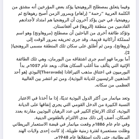
وفيما يتعلق بمصطلح الروهينجيا يؤكد بعض المؤرخين أنه مشتق من
الكلمة العربية “رحمة” (راهام) وبمرور الزمن أصبح رهوهانج ثم
روهينجيا، في حين يؤكد آخرون أن الروهنجيا هم امتداد لأجدادهم
القادمين من منطقة (الروها) في أفغانستان.
وتؤكد طائفة أخرى من الباحثين أن مصطلح (مروهاونج) وهو اسم
لمملكة أراكانية قديمة، وقد جرى تحريفه بمرور الوقت إلى
(روهانج)، ومن ثم أُطلق على سكان تلك المنطقة مسمى الروهنجيا(
2).
أما بورما فهو اسم جرى اشتقاقه من البورمان، وهي تلك الطائفة
الإثنية التي يتألف منا أغلب السكان هناك، وبعد عام 1057م, بدأ
البورميون في اعتناق مذهب التيرافادا (Theravada)البوذي (هو أحد
المذهبين الرئيسيين للديانة البوذية)، ومن ثم انتشر بين الغالبية
العظمى من سكانه.
وتعد ميانمار من أكثر الدول البوذية تدينًا، إذا ما أخذنا في الاعتبار
النسبة الكبيرة من الدخل القومي التي يجري إنفاقها على الديانة
البوذية، كذلك الارتفاع الكبير في عدد الرهبان البوذيين مقارنة بعدد
السكان، أضف إلى ذلك مدى الالتزام بالطقوس الدينية.
وفي عام عام 1886م وقعت ميانمار في قبضة الاستعمار البريطاني
وظلت مستعمرة لفترة زمنية طويلة، إذ كانت إحدى ولايات الهند
البريطانية، حتى نالت استقلاها عام 1948م.