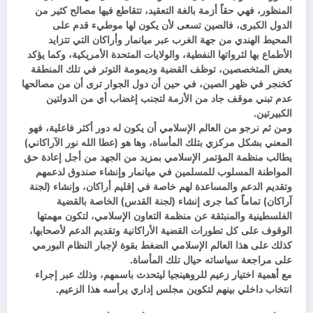
المنظور، فهي حقاً أزمة بالغة التعقيد، تتقاطع فيها مصالح كثير من
الدول الكبرى، فالصين تسعى لأن يكون لها موطيء قدم على
المحيط الهندي من جهة الغرب عبر ميانمار وأراكان التي تتزايد
الأطماع بها لثرواتها النفطية، والولايات المتحدة الأمريكية، وكما يؤكد
بعض المتخصصين، توظف القضية وديمومة التوتر في تلك المنطقة
كخنجر في ظهر الصين، في حين أن دول الجوار ترى أن من مصالحها
عدم تبني موقف جاد من الأزمة لتجنب إغضاب أي من الدولتين
الكبيرتين.
ومن ثم نرجو من العالم الإسلامي أن يكون له دور أكثر فاعلية، فهو
المعني بشكل مركزي بتلك المأساة، وها هو (عطا الله نور الآراكاني)
يطالب منظمة المؤتمر الإسلامي بمزيد من الجهد من أجل إعادة حق
المواطنة المسلوب للمسلمين في ميانمار وإنشاء صندوق لدعمهم
وتقديم الدعم والمساعدة لهم خاصة في إقليم أراكان، وإنشاء (لجنة
آراكان) تماماً كما جرى إنشاء (لجنة القدس) الخاصة بالقضية
الفلسطينية والمنبثقة عن منظمة التعاون الإسلامي، لتكون مهمتها
الوقوف على كل تطورات القضية الأراكانية وتقديم الدعم لأصحابها،
كذلك على هذا العالم الإسلامي الضغط بقوة لإجبار النظام البورمي
على مراجعة سياساته حيال تلك المأساة.
مع أهمية اختيار زعيم للروهينجيا ليتحدث باسمهم، وذلك عبر إجراء
انتخاب داخلي بينهم لتكوين مجلس إداري يرأسه هذا الزعيم.