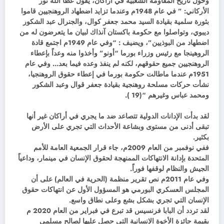
وحول تاريخ المقاومة الشعبية في أراكان، يقول عطا الله نور
الأركاني: ” في عام 1948م وعندما تزايد اضطهاد الروهنجيين قاموا
بثورة سلمية بقيادة السيد محمد جعفر كوال، والجنرال عبد الشكور
ديبوي، وتواصلوا مع حكومة باكستان آنذاك لبيان ما يتعرضون له من
اضطهاد من البوذيين”، ويضيف : “وفي عام 1949م اجتمع قادة
الروهينجا مع رئيس وزراء بورما “أونو” وأخذوا منه وعداً بإعطاء
الروهنجيين جميع حقوقهم، لكنه لم ينفذ وعده فيما بعد… وفي عام
1951م عندما ماطالت حكومة بورما في إعطاء حقوق الروهنجيا،
نشأت حركات مسلحة روهنجية بقيادة جعفر قوال وعبد الشكور
ومحمد عباس وغيرهم “(19 ).
لقد بدأت الإدانات الدولية تتصاعد ضد ما يجري في أراكان غير أنها
تبقى أدنى من مستوى وبشاعة الأحداث التي تجري على الأرض
بكثير.
ففي نوفمبر من العام 2009م، جاء قرار الجمعية العامة للأمم
المتحدة بإدانة الانتهاكات الممنهجة لحقوق الإنسان في مينمار، وداعياً
الجيش والنظام لوقفها فوراً.
وفي عام 2011م نص تقرير منظمة (الحرية في العالم) على أن
المجلس العسكري البورمي هو المسؤول الأول عن انتهاكات حقوق
الإنسان التي تجري بشكل بشع وعلى نطاق واسع.
لقد تردد أن البابا فرنسيس قد تبرع في فبراير من العام 2020 م
بقيمة جائزة الأخوة الإنسانية التي حصل عليها لصالح مسلمى