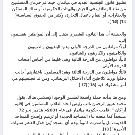
تطبيق قانون الجنسية الجديد في ميانمار، حيث تم حرمان المسلمين
من تقلد الوظائف في الجيش والهيئات الحكومية، أو تملك المساكن
والعقارات، أو القيام بأعمال التجارة، وكثير من الحقوق السياسية(
14) (15 ).
والحقيقة أن هذا القانون العنصري يذهب إلى أن المواطنين ينقسمون
إلى:
أولاً: مواطنون من الدرجة الأولى وهم: الباهييون والصينيون
والكامينيون والكارينون والشائيون.
ثانياً: مواطنون من الدرجة الثانية وهم: خليط من أجناس أصحاب
الدرجة الأولى.
ثالثاً: مواطنون من الدرجة الثالثة وهم: المسلمون باعتبارهم أجانب
دخلوا بورما كلاجئين أثناء الاحتلال البريطاني، ومن ثم فجنسيتهم هي
أمر مشكوك فيه (16 )(17 ).
ومن هنا بدأت حملة واسعة لطمس الوجود الإسلامي هناك، يقول
محمد عتيق الرحمن نائب رئيس اتحاد الطلاب المسلمين في إقليم
أراكان “: قامت حكومة ميانمار في عام 2001م بتدمير نحو 72
مسجداً كما منعت بناء المساجد الجديدة أو ترميم وإصلاح المساجد
القديمة، بل وأصدرت قانوناً بهدم أي مسجد بُنِيَ خلال العشر سنوات
الأخيرة”( 18).