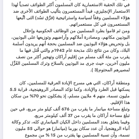
في تلك الحقبة الاستعمارية كان المسلمون أكثر الطوائف تصدياً لهذا
الاستعمار الإنجليزي، فبدأ المستعمرون بتأليب الطوائف الأخرى ضد
هؤلاء المسلمين وفقاً لسياسة واستراتيجية (فرِّق تسُد) التى اتِّبعها
المستعمرون في كل مستعمراتهم.
ومن ثم قاموا بطرد المسلمين من الوظائف الحكومية وإحلال
البوذيين مكانهم، ومصادرة أملاكهم وأراضيهم وتوزيعها على البوذيين،
بل وتحريض هؤلاء البوذيين ضد المسلمين بحجة أنهم يريدون أسلمة
البلاد، وكان من نتائج ذلك مذبحة عام 1942م والتي قُتل فيها ما
يقرب من مئة ألف مسلم من إقليم أراكان وتهجير أكثر من نصف
مليون آخرين، حيث جرى مد البوذيين بالسلاح وترك المسلمين العُزَّل
لمصيرهم المحتوم(3 ).
ومنطقة أراكان، التي هي مسرح الإبادة العرقية للمسلمين، كان
يسكنها قبل الطرد والإبادة، وكما تؤكد المصادر الروهينجية، قرابة 5.5
مليون نسمة، منهم 4 ملايين مسلم، إذ يشكلون نحو 70% من سكان
هذا الإقليم.
وتبلغ مساحة ميانمار ما يقرب من 676 ألف كيلو متر مربع، في حين
تبلغ مساحة أراكان ما يقرب من 37 ألف كيلومتر مربع.
وفيما يتعلق بعدد المسلمين داخل الكيان الميانماري كله، تذكر وكالة
أنباء الروهنجيا، أن عدد سكان بورما (ميانمار) هو حوالي 55 مليون
نسمة، وأن نسبة المسلمين بها يقترب من 15 % من مجموع