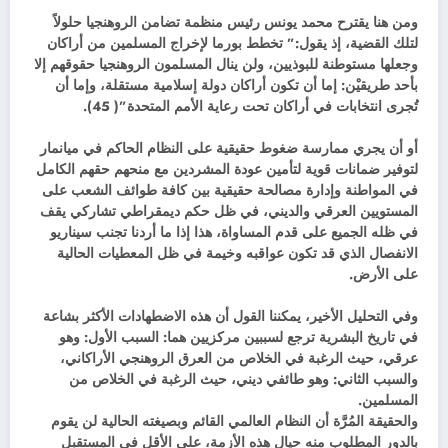
ومن هنا يقترح محمد يونس رئيس منظمة تضامن الروهنجيا حلولاً
لتلك القضية، إذ يقول:” تخطط بورما لإخراج المسلمين من أراكان
وجعلها مستوطنة للبوذيين، ولن ينال المسلمون الروهنجيا حقوقهم إلا
بأحد طريقيْن: إما أن تكون أراكان دولة إسلامية مستقلة، وإما أن
تُجرى انتخابات في أراكان تحت رعاية الأمم المتحدة”( 45).
أو أن يجري ممارسة ضغوط حقيقية على النظام الحاكم في ميانمار
لتوفير ضمانات قوية لتأمين عودة المشردين مع منحهم حقهم الكامل
في المواطنة وإدارة مصالحة حقيقية بين كافة طوائف الشعب على
المستويين العرقي والديني، في ظل حكم ديمقراطي تشاركي يقف
في ظله الجميع على قدم المساواة، هذا إذا ما أردنا تجنب سيناريو
الانفصال الذي قد تكون عواقبه وخيمة في ظل المعطيات الحالية
على الأرض.
وفي التحليل الأخير، يمكننا القول أن هذه الاضطهادات الأكثر بشاعة
في تاريخ البشرية ترجع لسببين مركزيين هما: السبب الأول: وهو
عرقي، حيث الرغبة في الخلاص من العرق الروهنجي الأراكاني،
والسبب الثاني: وهو طائفي ديني، حيث الرغبة في الخلاص من
المسلمين.
والحقيقة المُرَّة أن النظام العالمي القائم وبصيغته الحالية لن يقوم
بالدور المطلوب منه حيال هذه الأزمة، على الأقل في المستقبل