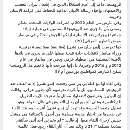
الروهينجا، داعيا إلى عدم استغلال الدين فى إشعال نيران التعصب
والاضطهاد، وإحياء رسالة الأديان الداعية للحفاظ على كرامة الإنسان
وحريته.
وفي مارس من العام 2022م، اعترفت الولايات المتحدة بشكل
رسمي بأن ما جرى ضد الروهينجا المسلمين هي عملية (إبادة
جماعية) وجرائم ضد الإنسانية ارتكبها الجيش الحاكم في ميانمار
بغرض التطهير العرقي( 20) .
كما تعرضت (أون سان سو تشي) (Aung San Suu Kyi) رئيسة
وزراء ميانمار لانتقادات حادة نتيجة صمتها على ما يجري في بلادها
للأقلية المسلمة من اضطهاد عرقي وديني في ميانمار في عام
2012م و 2016م وغيرها، بل إنها صرحت بأنها لا تعلم هل الروهينجيا
يمكن اعتبارهم كمواطنين بورميين أم لا!!
وفي لقاء لها مع قناة بي بي سي رفضت (سو تشي) إدانة العنف ضد
الروهينجيا المسلمين، بل وأنكرت تعرضهم لأي تطهير عرقي، وقالت
إن البوذيين يتعرضون لاضطهاد مماثل وأنه نتيجة للإرث الطويل
للديكتاتورية وعلى الجميع أن يقبل التعايش في ظل الدولة، وهو
تضليل متعمد للحقيقة وقد تردد أن (سو تشي) أعربت بعد هذا اللقاء
عن ضجرها من اختيار مذيعة مسلمة من أصول باكستانية هي ميشال
حسين لإجراء اللقاء معها، إذ قالت:” لم يخبرني أحد أنني سألتقي
بمذيعة مسلمة”( 21)، وذلك بعد أن أثار اللقاء ردود فعل عالمية