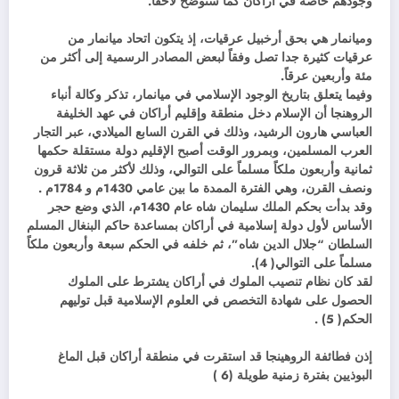
وجودهم خاصة في أراكان كما سنوضح لاحقاً.
وميانمار هي بحق أرخبيل عرقيات، إذ يتكون اتحاد ميانمار من
عرقيات كثيرة جدا تصل وفقاً لبعض المصادر الرسمية إلى أكثر من
مئة وأربعين عرقاً.
وفيما يتعلق بتاريخ الوجود الإسلامي في ميانمار، تذكر وكالة أنباء
الروهنجا أن الإسلام دخل منطقة وإقليم أراكان في عهد الخليفة
العباسي هارون الرشيد، وذلك في القرن السابع الميلادي، عبر التجار
العرب المسلمين، وبمرور الوقت أصبح الإقليم دولة مستقلة حكمها
ثمانية وأربعون ملكاً مسلماً على التوالي، وذلك لأكثر من ثلاثة قرون
ونصف القرن، وهي الفترة الممدة ما بين عامي 1430م و 1784م .
وقد بدأت بحكم الملك سليمان شاه عام 1430م، الذي وضع حجر
الأساس لأول دولة إسلامية في أراكان بمساعدة حاكم البنغال المسلم
السلطان “جلال الدين شاه”، ثم خلفه في الحكم سبعة وأربعون ملكاً
مسلماً على التوالي( 4).
لقد كان نظام تنصيب الملوك في أراكان يشترط على الملوك
الحصول على شهادة التخصص في العلوم الإسلامية قبل توليهم
الحكم( 5) .
إذن فطائفة الروهينجا قد استقرت في منطقة أراكان قبل الماغ
البوذيين بفترة زمنية طويلة (6 )