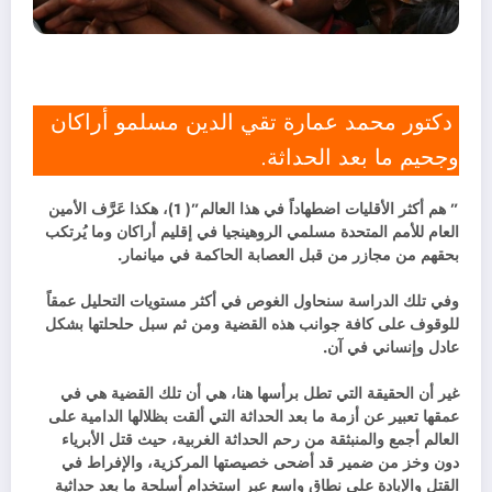
دكتور محمد عمارة تقي الدين مسلمو أراكان
وجحيم ما بعد الحداثة.
” هم أكثر الأقليات اضطهاداً في هذا العالم”( 1)، هكذا عَرَّف الأمين
العام للأمم المتحدة مسلمي الروهينجيا في إقليم أراكان وما يُرتكب
بحقهم من مجازر من قبل العصابة الحاكمة في ميانمار.
وفي تلك الدراسة سنحاول الغوص في أكثر مستويات التحليل عمقاً
للوقوف على كافة جوانب هذه القضية ومن ثم سبل حلحلتها بشكل
عادل وإنساني في آن.
غير أن الحقيقة التي تطل برأسها هنا، هي أن تلك القضية هي في
عمقها تعبير عن أزمة ما بعد الحداثة التي ألقت بظلالها الدامية على
العالم أجمع والمنبثقة من رحم الحداثة الغربية، حيث قتل الأبرياء
دون وخز من ضمير قد أضحى خصيصتها المركزية، والإفراط في
القتل والإبادة على نطاق واسع عبر استخدام أسلحة ما بعد حداثية