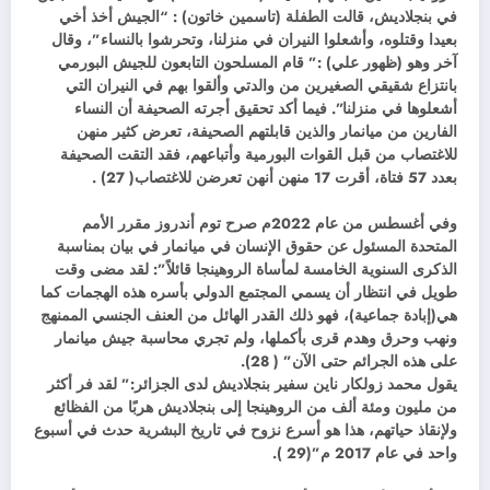
في بنجلاديش، قالت الطفلة (تاسمين خاتون) : “الجيش أخذ أخي
بعيدا وقتلوه، وأشعلوا النيران في منزلنا، وتحرشوا بالنساء”، وقال
آخر وهو (ظهور علي) :” قام المسلحون التابعون للجيش البورمي
بانتزاع شقيقي الصغيرين من والدتي وألقوا بهم في النيران التي
أشعلوها في منزلنا”. فيما أكد تحقيق أجرته الصحيفة أن النساء
الفارين من ميانمار والذين قابلتهم الصحيفة، تعرض كثير منهن
للاغتصاب من قبل القوات البورمية وأتباعهم، فقد التقت الصحيفة
بعدد 57 فتاة، أقرت 17 منهن أنهن تعرضن للاغتصاب( 27) .
وفي أغسطس من عام 2022م صرح توم أندروز مقرر الأمم
المتحدة المسئول عن حقوق الإنسان في ميانمار في بيان بمناسبة
الذكرى السنوية الخامسة لمأساة الروهينجا قائلاً”: لقد مضى وقت
طويل في انتظار أن يسمي المجتمع الدولي بأسره هذه الهجمات كما
هي(إبادة جماعية)، فهو ذلك القدر الهائل من العنف الجنسي الممنهج
ونهب وحرق وهدم قرى بأكملها، ولم تجري محاسبة جيش ميانمار
على هذه الجرائم حتى الآن” ( 28).
يقول محمد زولكار ناين سفير بنجلاديش لدى الجزائر:” لقد فر أكثر
من مليون ومئة ألف من الروهينجا إلى بنجلاديش هربًا من الفظائع
ولإنقاذ حياتهم، هذا هو أسرع نزوح في تاريخ البشرية حدث في أسبوع
واحد في عام 2017 م”(29 ).