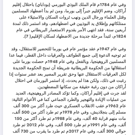
وفي عام 1784م قام الملك البوذي البورمي (بوداباي) باحتلال إقليم
أراكان، وضم الإقليم جبراً إلى بورما، ومن ثم بدأ اضطهاد المسلمين
وقتل العلماء ورجال الدين ونهب ثروات السكان والاستيلاء على
ممتلكاتهم وإطلاق يد البوذيين في اضطهادهم، وقد استمر ذلك لمدة
أربعين سنة، فقد انتهى الأمر بقدوم الاستعمار البريطاني في عام
1824م، لتبدأ مرحلة جديدة من الاضطهاد لسكان الإقليم( 7).
وفي عام 1947م عقد مؤتمر عام في بورما للتحضير للاستقلال، وقد
تم توجيه الدعوة إلى جميع الطوائف والعرقيات داخل القطر، فيما عدا
المسلمين الروهينجيا، وبالفعل وفي عام 1948م حصلت بورما على
استقلالها من الحكومة البريطانية شريطة أن تمنح الحكومة الجديدة
لكل العرقيات الاستقلال عنها وحق تقرير المصير بعد عشر سنوات إذا
رغبت في ذلك، ولكن هذا لم يحدث، إذ استمر البورمان في احتلال
أراكان من دون رغبة حقيقة من سكانها المضطهدين.
لقد جرت في إقليم أراكان، وكما تؤكد المصادر الروهينجية، العديد
من عمليات الإبادة والتهجير والطرد الجماعي كما في الأعوام التالية:
عام 1962م عقب الانقلاب العسكري حيث طرد أكثر من 300 ألف
مسلم إلى بنجلاديش، وفي عام 1978م تم طرد أكثر من 500 ألف،
مات منهم قرابة 40 ألف، وفي عام 1988م تم طرد أكثر من 150
ألف، وفي عام 1991م تم طرد 500 ألف، وفي عام 2012 تم طرد
حوالي 300 ألف، وفي عام 2017م تم طرد ما يقرب من 730 ألف