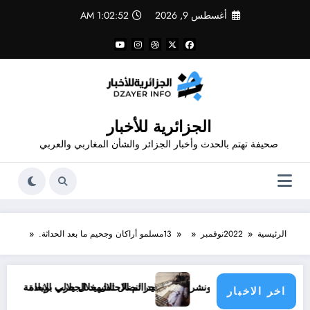
لتجاوز
أغسطس 9, 2026
1:02:54 AM
لى
لمحتوى
الجزائرية للأخبار
صحيفة تهتم بالحدث وأخبار الجزائر والشأن المغاربي والعربي
الرئيسية
2022
نوفمبر
13
مسلمو أراكان وجحيم ما بعد الحداثة.
جرائم الاحتلال خلال حرب الإبادة
ليدا لنضال الشهيد الجيلالي بونعامة
إلى أين تسير الأمور في قطا
اخر الاخبار