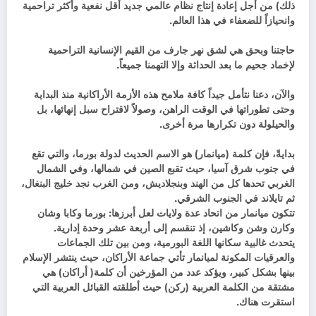
ذلك) من أجل إعادة إنتاج نظام عالمي جديد أقل نفعية وأكثر تراحمية
وانحيازاً للضعفاء في هذا العالم.
حاجتنا وبحق هي لشق نهر جارف من القيم الإنسانية التراحمية
لإخماد جحيم ما بعد الحداثة وإلا التهمنا جميعاً.
والآن، دعنا نتأمل جيداً كافة ملامح هذه الأزمة الأراكانية منذ البداية
وحتى تطوراتها في الوقت الراهن، وصولاً لاقتراح سبل إنهائها، بل
والحيلولة دون تكرارها مرة أخرى.
بدايةً، فإن كلمة (ميانمار) هو الاسم الحديث لدولة بورما، والتي تقع
في جنوب شرق آسيا، حيث تقبع الصين في شمالها، وفي الشمال
الغربي تحدها كل من الهند وبنجلاديش، ومن الغرب نجد خليج البنغال،
ثم تايلاند في الجنوب الشرقي.
تتكون ميانمار من اتحاد عدة ولايات لعل أبرزها: بورما وكابا وشان
وكارن وشن وكاشين، إذ تنقسم إلى أربعة عشر وحدة إدارية.
يتحدث غالبية سكانها اللغة البورمية، ومن بين تلك الجماعات
والعرقيات المكونة لميانمار تأتي جماعة الأراكان، حيث ينتشر الإسلام
بينها بشكل كبير، ويؤكد عدد من المؤرخين أن كلمة( أراكان) هي
مشتقة من الكلمة العربية (ركن) حيث أطلقته القبائل العربية التي
استقرت هناك.