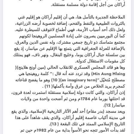
أراكان من أجل إقامة دولة مسلمة مستقلة.
الملاحظة الجديرة بالتأمل هنا، هي أن إقليم أراكان هو إقليم غني
بالثروات الطبيعية والنفط والفحم، إضافة لخصوبة أرضه الزراعية،
ولعل ذلك أحد أسباب الأزمة، فهي أطماع لاتتوقف للسيطرة عليه.
كما أن البورميين يصرون على إبادة المسلمين الروهينجا لكونهم
مجتمع متماسك ذو تاريخ جمعي مشترك، وله نفس الدين والعرق،
بالإضافة للعزلة الجغرافية التي يتمتع بها الإقليم عن ميانمار، إذ يقع
بين سلسلة جبال أراكان يوما، وخليج البنغال، ونهر ناف، فهو يمتلك
كل مقومات الاستقلال كدولة.
وها هو قائد المجلس العسكري للانقلاب الحالي (مين أونج هلاينج)(
Min Aung Hlaing) وقد تردد عنه أنه قال :” كلمة روهينجيا هي
مصطلح مُتخيّل”(an imaginary term)( 10) وهو ما يفضح قناعاته
كمجرم يريد الخلاص من عرق وأمة بأكملها( 11) .
إذن أراكان، والتي كانت دولة إسلامية مستقلة استمرت لعدة قرون،
قد احتلتها بورما عام 1784م ومن ثم أضحت واحدة من ولايات
ميانمار( 12).
ويعد مسجد (بدر مقام) أحد أهم الآثار التاريخية الإسلامية، والذي يقع
في مدينة أكياب عاصمة إقليم أراكان، والذي يقف شاهداً على هذا
التاريخ الإسلامي الممتد في تلك البقعة ( 13).
لقد بدأت الأمور تتجه نحو الأسوأ بداية من عام 1982م حين تم