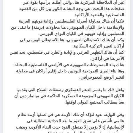
غير أن الملاحظة المركزية هنا، والتي أطلت برأسها بقوة عبر
صفحات هذا البحث، هي وجه التشابه الكبير بين كل من القضية
الفلسطينية والقضية الأراكانية.
فكما أن هناك محاولة أسرلة الفلسطينيين وإذابة هويتهم العربية
والإسلامية داخل الكيان الصهيوني، هنا محاولات (برمنة) ما تبقى من
المسلمين وإذابة هويتهم في الكيان البوذي البورمي.
وكما أن هناك الاستيطان الصهيوني، هنا الاستيطان البورمي في
أراكان لتغيير التركيبة السكانية.
كما أن هناك التطهير العرقي والإبادة والطرد في فلسطين، نجد نفس
الأمر هنا في أراكان.
هناك بناء المستوطنات الصهيونية في الأراضي الفلسطينية المحتلة،
وهنا بناء القرى النموذجية للبوذيين داخل إقليم أراكان في محاولة
لتغيير الوضع الديموجرافي.
ولعل ذلك ما يفسر الدعم العسكري وصفقات السلاح التي يقدمها
الكيان الصهيوني للمجموعة العسكرية الحاكمة في ميانمار دون أن
يعبأ بمطالب المجتمع الدولي لوقفها.
وفي النهاية، نعود لنؤكد أن تلك الأزمة هي في عمقها أزمة نظام
عالمي تأسس على نسق القيم ما بعد الحداثية المغالية في
لاإنسانيتها، إذ لا يؤمن إلا بمنطق القوة حيث البقاء للأقوى، ويذهب