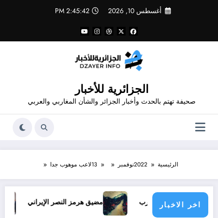
لتجاوز
أغسطس 10, 2026
2:45:42 PM
لى
لمحتوى
الجزائرية للأخبار
صحيفة تهتم بالحدث وأخبار الجزائر والشأن المغاربي والعربي
الرئيسية
2022
نوفمبر
13
لاعب موهوب جدا
 وإنهاءً للحرب
مضيق هرمز النصر الإيراني
والي تيسمسي
اخر الاخبار