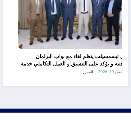
والي تيسمسيلت ينظم لقاء مع نواب البرلمان
بغرفتيه و يؤكد على التنسيق و العمل التكاملي خدمة
للتنمية و المواطن
أغسطس 10, 2026
المحرر
رأي
إتصل بنا
من نحن
الجزائرية للأخبار | Powered By
SpiceThemes