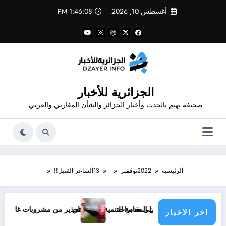
لتجاوز
أغسطس 10, 2026
1:46:09 PM
لى
لمحتوى
الجزائرية للأخبار
صحيفة تهتم بالحدث وأخبار الجزائر والشأن المغاربي والعربي
الرئيسية
2022
نوفمبر
13
الشاعر القتيل!!
ن هو شيطان المخابرات
العمل التكاملي خدمة للتنمية و المواطن
تحذير من مشروبات غازية .. اسرار صناعة
اخر الاخبار