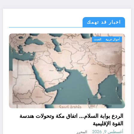
اخبار قد تهمك
أحوال عر
الردع 
القوة ا
أغسطس 9, 26