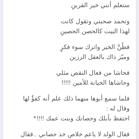
ستعلم أنني خير القرينِ
وتحمد صحبتي وتقول كانت
لهذا البيت كالحصن الحصينِ
فظُنَّ الخير واترك سوء فكرٍ
وميّز ذاك بالعقل الرزين
فحاشا من فعال النقص مثلي
وحاشاها الخيانة للأمين !!!!!
فلما سمع أبوها منهما ذلك علم أنه كفؤٌ لها
وقال له :
احتفظ بأبلك وحصانك وبنت عمك !!!!*
فقال الولد لا ياعم خلاص خذ حصاني ..فقال