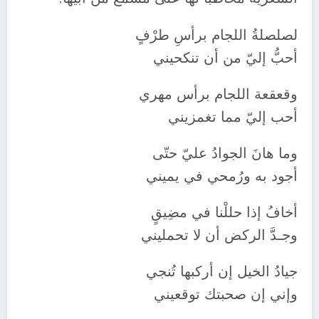
لصلصلةُ اللجام برأسِ طرْفٍ
أحبُّ إليّ من أن تنكحيني
وقعقعة اللجام برأس مهري
أحب إليّ مما تغمزيني
وما هانَ الجوادُ عليّ حتّى
أجود به ورُمحي في يميني
أخافُ إذا حللْنا في مضِيقٍ
وجـدَّ الركض أن لا تحمليني
جيادُ الخيل إن أركبها تُنجي
وإني إن صحبتك توقعيني