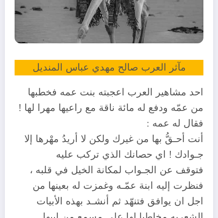
مآثر العرب صالح مهدي عباس المنديل
احد مشاهير العرب اعجبته بنت عمه فخطبها
من عمّه ودفع له مائة ناقة مع راعيها مهرا لها !
فقال له عمه :
أنت أحـقُّ بها من غيرك ولكن لا أريدُ مهْرها إلا
جـوادك ! اي حصانك الذي تركب عليه
فتوقف عن الجـواب لمكانة الخيل في قلبه ،
فنظرت إليه ابنة عمّـه وغمزت له بعينها من
اجل ان يوافق فتنهّد ثم أنشـد بهذه الأبيات
الشعريه مخاطبا لها على مسمع من ابيها.