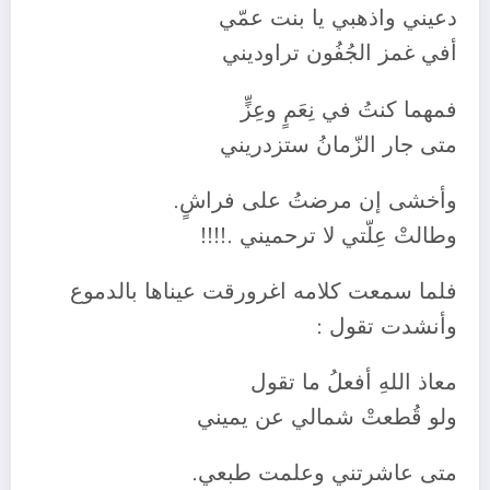
دعيني واذهبي يا بنت عمّي
أفي غمز الجُفُون تراوديني
فمهما كنتُ في نِعَمٍ وعِزٍّ
متى جار الزّمانُ ستزدريني
وأخشى إن مرضتُ على فراشٍ.
وطالتْ عِلّتي لا ترحميني .!!!!
فلما سمعت كلامه اغرورقت عيناها بالدموع
وأنشدت تقول :
معاذ اللهِ أفعلُ ما تقول
ولو قُطعتْ شمالي عن يميني
متى عاشرتني وعلمت طبعي.