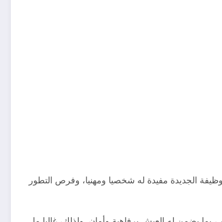
لوظيفة الجديدة مفيدة له شخصيا ومهنيا، وفرص التطور
 بما يضمن له العيش برفاهية وأمان. ولذلك، غالبا ما