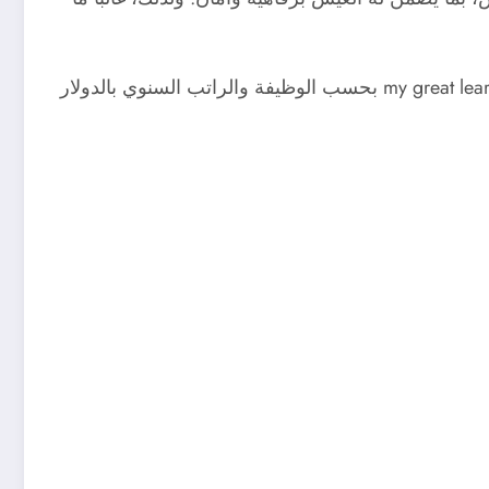
إليك في ما يلي الوظائف الـ21 الأعلى أجرا في العالم لسنة 2022، وفقا لتصنيف أعدته مدونة “ماي غرايت ليرنينغ” my great learning بحسب الوظيفة والراتب السنوي بالدولار