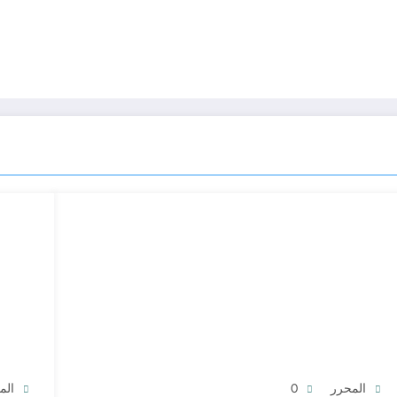
المحرر
0
الم