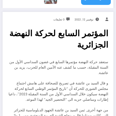
نوفمبر 12, 2022
0 تعليقات
المؤتمر السابع لحركة النهضة
الجزائرية
ستعقد حركة النهضة مؤتمرها السابع في غضون السداسي الأول من
السنة المقبلة، حسب ما كشف عنه الأمين العام للحزب، يزيد بن
عائشة.
و قال السيد بن عائشة في تصريح للصحافة على هامش اجتماع
مجلس الشورى للحركة أن “تاريخ المؤتمر الوطني السابع لحركة
النهضة سيكون خلال السداسي الأول من السنة المقبلة 2023″، داعيا
إطارات ومناضلي حزبه الى “التحضير الجيد” لهذا الموعد.
من جهة أخرى, ثمن السيد بن عائشة الجهود الدبلوماسية للجزائر
التي كللت –مثلما قال– بنجاح القمة العربية المنعقدة يومي 1 و2