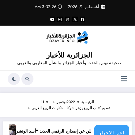
لتجاوز
أغسطس 9, 2026
3:02:26 AM
لى
لمحتوى
الجزائرية للأخبار
صحيفة تهتم بالحدث وأخبار الجزائر والشأن المغاربي والعربي
الرئيسية
2022
نوفمبر
11
تقديم كتاب الربيع يزهر شوكا.. حكايات الربيع العربي
جرائم الاحتل
دور شاهد يعلن عن إصداره الرقمي الجديد “أسد الونشريس” تخليدا لنضال الشه
اخر الاخبار