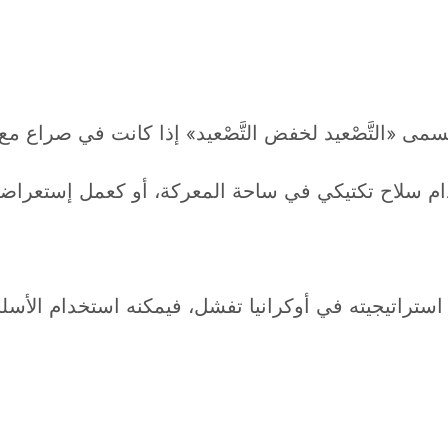
مى «التَّصْعيد لخفض التَّصْعيد» إذا كانت في صراع مع ا
 سلاح تكتيكي في ساحة المعركة، أو كعمل إستعراضي ف
ستراتيجيته في أوكرانيا تفشل، فيمكنه استخدام الأسلحة 