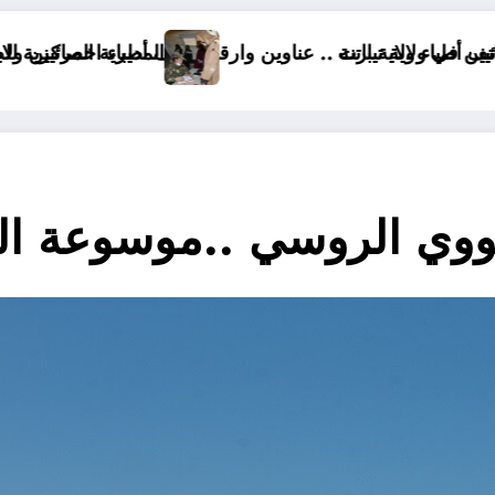
عناوين وارقام هاتف أطباء اخصائيين ولاية باتنة
المديرية المركزية للصحة العسكرية في الجزائ
وي الروسي ..موسوعة الس