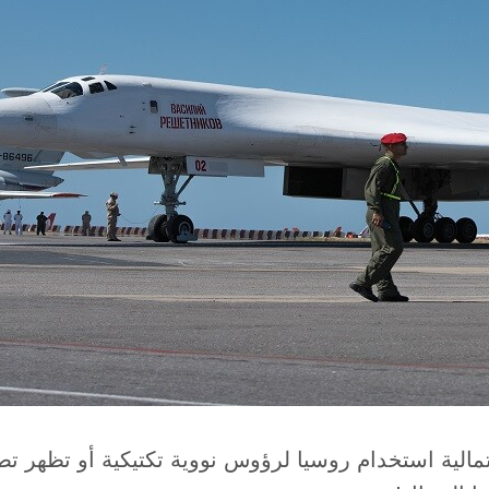
تمالية استخدام روسيا لرؤوس نووية تكتيكية أو تظهر