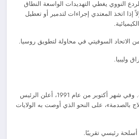
لردع النووي يغطي التهديدات الواسعة النطاق
ً إذا اتخذ المعتدي إجراءات لتدمير أو تعطيل
كيميائية.
 الاتحاد السوفيتي في محاولة لتطويق روسيا.
ق وليبيا.
منذ انهيار الاتحاد السوفيتي في عام 1991، حاولت روسيا تطوير اقتصاد السوق وتحقيق نمو اقتصادي ثابت. وفي شهر أكتوبر من عام 1991، أعلن الرئيس
 بالصدمة»، على النحو الذي أوصت به الولايات