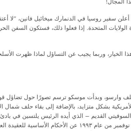
ا المجال!
ى سبيل المثال، في شهر مارس من عام 2015، أعلن سفير روسيا في الدنمارك ميخائيل
لولايات المتحدة. إذا فعلوا ذلك، فستكون السفن الحربية
ا الخيار، وربما يجيب عن التساؤل لماذا ظهرت الأسلح
وانهار معه حلف وارسو، وبدأت موسكو ترسم تصورًا حول تضا
لأمريكية بشكل متزايد، بالإضافة إلى بقاء حلف شمال ا
 السوفيتي القديم – الذي أيده الرئيس يلتسين في بادئ 
يستخدم الأسلحة النووية. حيث صدر بيانًا في شهر نوفمبر من عا