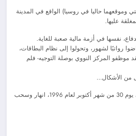
ي وموقعهما حاليا في روسيا) الواقع في المدينة
غلقة عليها.
اع، نفسها في أزمة مالية صعبة للغاية.
ا رواتبًا لشهور، وتحولوا إلى نظام البطاقات،
 موظفو المركز النووي بوصلة التوجيه- فلم
كل من الأشكال…
تحول فلاديمير نيشاي من عالم إلى مقدم إلتماس مثير للشفقة. بعد آخر رحلة غير مثمرة إلى موسكو، في يوم 30 من شهر أكتوبر لعام 1996، انهار وسحب