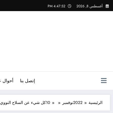
لتجاوز
أغسطس 8, 2026
4:47:53 PM
لى
لمحتوى
ص
إتصل بنا
أحوال ع
الرئيسية
2022
نوفمبر
10
كل شيء عن السلاح النووي 