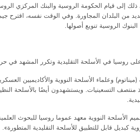
. وقد أدى ذلك إلى قيام الحكومة الروسية والبنك المركزي
لعديد من البلدان المجاورة. وفي الوقت نفسه، اقترح
 البنوك الروسية تنويع أصولها.
لى روسيا في الأسلحة التقليدية وتكرر المشهد في حرب
 (ميناتوم) وعلماء الأسلحة النووية والأكاديميين العسك
 منتصف التسعينيات. ويستشهدون أيضًا بالأسلحة النظيفة
دية.
أسلحة النووية معهد عموما روسيا للبحوث العلمية للف
ية كبديل قابل للتطبيق للأسلحة التقليدية المتطورة».​