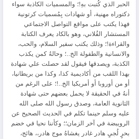
الحبر الذي كُتبت بهِ!؛ والمسميات الكاذبة سواء
دكتوراه مهنية، أو شهادات بِمُسميات كرتونية
فهذا يكتب على مواقع التواصل الاجتماعي
المستشار الفُلاني، وهو بالكاد يعرف الكتابة
والقراءة!؛ وذلك يكتب سفير السلام، والحب،
والانسانية والطفولة الخ..؛ وحالهُ كمن يكذب
الكذبة، ويصدقها فيقول لقد حصلت علي شهادة
بهذا اللقب من أكاديمية كذا، وكذا من بريطانيا،
أو من أوروبا أو أمريكيا الخ..!؛ على الرغم من
أنهُ في الحقيقة لا يحمل بعضهم حتى شهادة
الثانوية العامة، وصدق رسول الله صلى الله
عليه وسلم حينما تكلم في الحديث الصحيح عن
الرويبضة في آخر الزمان؛؛ وكأننا نحيا في خضم
بحرٍ لُجيِ هادر غادر يغشاهُ موج هادر،، هائج،