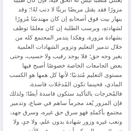
يعتلي منصبًا ليس له الحق فيه، فإن كان طبيبًا
مزورًا فقد يقتل مريضًا بريئًا لا ذنب لهُ!؛ وقد
ينهار بيت فوق أصحابهِ إن كان مهندسًا مُزورًا
لشهادتهِ، ويرسب الطلبة إن كان معلمًا توظف
بشهادة مزورة، وهكذا يتدمر المجتمع كله من
خلال تدمير التعليم وتزوير الشهادات العلمية
بغير وجه حق؛ فلا يوجد رقيب ولا حسيب، وحتى
بعض الجامعات الخاصة خصوصًا أصبح فيها
مستوى التعليم مُتدنيًا؛ لأنها كل همها هو الكسب
المادي، فحينما تكون المُدخَلات فاسدة،
فالمُخرجات بالتأكيد ستكون فاسدة أيضًا؛ ولذلك
فإن المزور يُعد مجرماً ساهم في ضياع، وتدمير
مجتمع بأكملهِ فهو سرق حق غيره، وسرق جهد،
وتعب غيره وزور شهادة بدون علم، ولا جدٍ، ولا