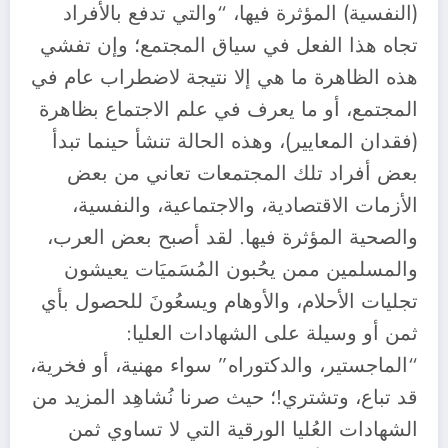
(النفسية) المؤثرة فيها، “والتي تدفع بالأفراد
تجاه هذا الفعل في سياق المجتمع؛ وإن تفشي
هذه الظاهرة ما هي إلا نتيجة لاضطراب عام في
المجتمع، أو ما يعرف في علم الاجتماع بظاهرة
(فقدان المعايير)، وهذه الحالة تنشأ حينما تبدأ
بعض أفراد تلك المجتمعات تعاني من بعض
الأزمات الاقتصادية، والاجتماعية، والنفسية،
والصحية المؤثرة فيها. لقد أصبح بعض العرب،
والمسلمين ممن يحُبون المُسَميَات يعيشون
تجليات الأحلام، والأوهام ويسعُونَ للحصول بأي
ثمن أو وسيلة على الشهادات العليا:
“الماجستير، والدكتوراه” سواء مهنية، أو فخرية،
قد تباع، وتشتري!؛ حيث صرنا نُشاهِد المزيد من
الشهادات العُليا الورقية التي لا تساوي ثمن